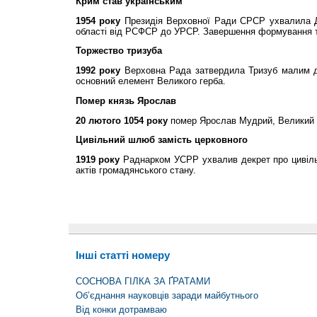
Крим став українським
1954 року
Президія Верховної Ради СРСР ухвалила Д
області від РСФСР до УРСР. Завершення формування те
Торжество тризуба
1992 року
Верховна Рада затвердила Тризуб малим д
основний елемент Великого герба.
Помер князь Ярослав
20 лютого 1054 року
помер Ярослав Мудрий, Великий к
Цивільний шлюб замість церковного
1919 року
Раднарком УСРР ухвалив декрет про цивіль
актів громадянського стану.
Інші статті номеру
СОСНОВА ГІЛКА ЗА ҐРАТАМИ
Об’єднання науковців заради майбутнього
Від конки дотрамваю