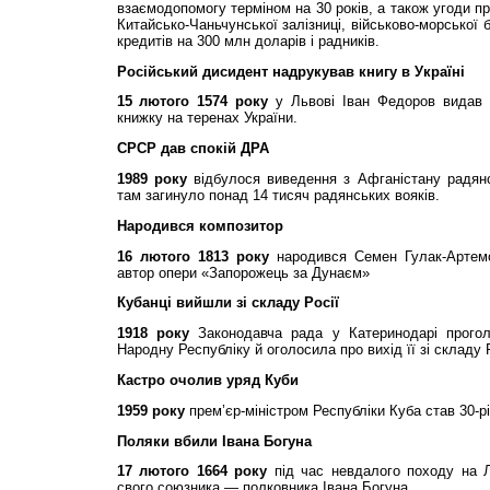
взаємодопомогу терміном на 30 років, а також угоди п
Китайсько-Чаньчунської залізниці, військово-морської 
кредитів на 300 млн доларів і радників.
Російський дисидент надрукував книгу в Україні
15 лютого 1574 року
у Львові Іван Федоров видав 
книжку на теренах України.
СРСР дав спокій ДРА
1989 року
відбулося виведення з Афганістану радянс
там загинуло понад 14 тисяч радянських вояків.
Народився композитор
16 лютого 1813 року
народився Семен Гулак-Артемов
автор опери «Запорожець за Дунаєм»
Кубанці вийшли зі складу Росії
1918 року
Законодавча рада у Катеринодарі прого
Народну Республіку й оголосила про вихід її зі складу Р
Кастро очолив уряд Куби
1959 року
прем’єр-міністром Республіки Куба став 30-р
Поляки вбили Івана Богуна
17 лютого 1664 року
під час невдалого походу на 
свого союзника — полковника Івана Богуна.