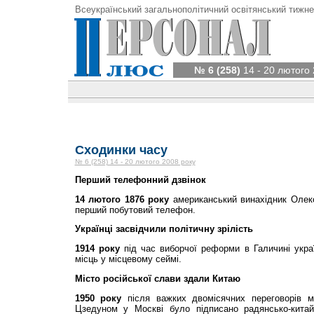
Всеукраїнський загальнополітичний освітянський тижне
№ 6 (258)
14 - 20 лютого 
Сходинки часу
№ 6 (258) 14 - 20 лютого 2008 року
Перший телефонний дзвінок
14 лютого 1876 року
американський винахідник Олек
перший побутовий телефон.
Українці засвідчили політичну зрілість
1914 року
під час виборчої реформи в Галичині укра
місць у місцевому сеймі.
Місто російської слави здали Китаю
1950 року
після важких двомісячних переговорів 
Цзедуном у Москві було підписано радянсько-китай