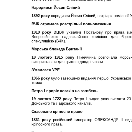
Народився Йосип Сліпий
1892 року
народився Йосип Сліпий, патріарх помісної 
ВЧК отримала розстрільні повноваження
1919 року
ВЦВК ухвалив Постанову про права вин
Всеросійською надзвичайною комісією для боро
спекуляцією (ВЧК).
Морська блокада Британії
18 лютого 1915 року
Німеччина розпочала морськ
використавши для цього підводні човни.
З’явилася УРЕ
1966 року
було завершено видання першої Української 
томах.
Петро І прирік козаків на загибель
19 лютого 1722 року
Петро І видав указ вислати 20 
Донського та Ладозького каналів.
Скасовано кріпосне право
1861 року
російський імператор ОЛЕКСАНДР ІІ вид
кріпосного права.