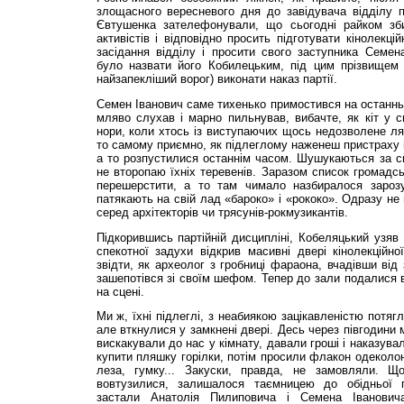
злощасного вересневого дня до завідувача відділу 
Євтушенка зателефонували, що сьогодні райком зби
активістів і відповідно просить підготувати кінолекц
засідання відділу і просити свого заступника Семен
було назвати його Кобилецьким, під цим прізвищем 
найзапекліший ворог) виконати наказ партії.
Семен Іванович саме тихенько примостився на останньо
мляво слухав і марно пильнував, вибачте, як кіт у 
нори, коли хтось із виступаючих щось недозволене ляп
то самому приємно, як підлеглому наженеш пристраху і
а то розпустилися останнім часом. Шушукаються за с
не второпаю їхніх теревенів. Заразом список громадсь
перешерстити, а то там чимало назбиралося зарозу
патякають на свій лад «бароко» і «рококо». Одразу н
серед архітекторів чи трясунів-рокмузикантів.
Підкорившись партійній дисципліні, Кобеляцький узяв 
спекотної задухи відкрив масивні двері кінолекційн
звідти, як археолог з гробниці фараона, вчадівши від
зашепотівся зі своїм шефом. Тепер до зали подалися в
на сцені.
Ми ж, їхні підлеглі, з неабиякою зацікавленістю потя
але вткнулися у замкнені двері. Десь через півгодини 
вискакували до нас у кімнату, давали гроші і наказува
купити пляшку горілки, потім просили флакон одеколон
леза, гумку... Закуски, правда, не замовляли. 
вовтузилися, залишалося таємницею до обідньої 
застали Анатолія Пилиповича і Семена Іванови