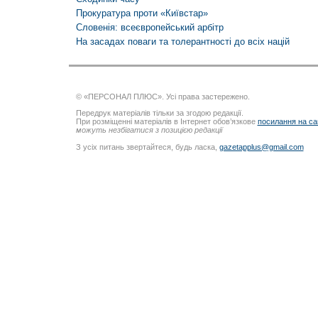
Прокуратура проти «Київстар»
Словенія: всеєвропейський арбітр
На засадах поваги та толерантності до всіх націй
© «ПЕРСОНАЛ ПЛЮС». Усі права застережено.
Передрук матеріалів тільки за згодою редакції.
При розміщенні матеріалів в Інтернет обов’язкове
посилання на са
можуть незбігатися з позицією редакції
З усіх питань звертайтеся, будь ласка,
gazetapplus@gmail.com