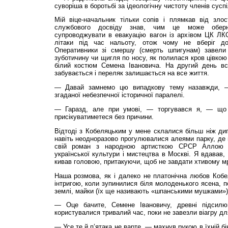
суворіша в боротьбі за ідеологічну чистоту членів сусп
Мій віце-начальник тільки сопів і плямкав від злос
службового досвіду знав, чим це може обер­
супроводжувати в евакуацію вагон із архівом ЦК ЛК
літаки під час нальоту, отож чому не вберіг до
Оперативники зі смершу (смерть шпигунам) завели
зуботичину чи щигля по носу, як полилася кров цівкою
білий костюм Семена Івановича. На другий день вс
забувається і переляк залишається на все життя.
— Давай замнемо цю випадкову тему назавжди, —
згаданої небезпечної історичної паралелі.
— Гаразд, але при умові, — торгувався я, — що
присікуватиметеся без причини.
Відтоді з Кобеляцьким у мене склалися більш ніж ди
навіть неодноразово прогулювалися алеями парку, де 
свій роман з народною артисткою СРСР Аллою 
української культури і мистецтва в Москві. Я вдавав,
кивав головою, притакуючи, щоб не завдати хтивому мр
Наша розмова, як і далеко не платонічна любов Кобе
інтригою, коли зупинилися біля молодень­кого ясена, 
землі, майки (їх ще називають «шпанськими мушками»)
— Оце бачите, Семене Івановичу, древні підсилю
користувалися тривалий час, поки не завез­ли віагру д
— Усе те й п’ятака не варте, — махнув рукою в їхній б