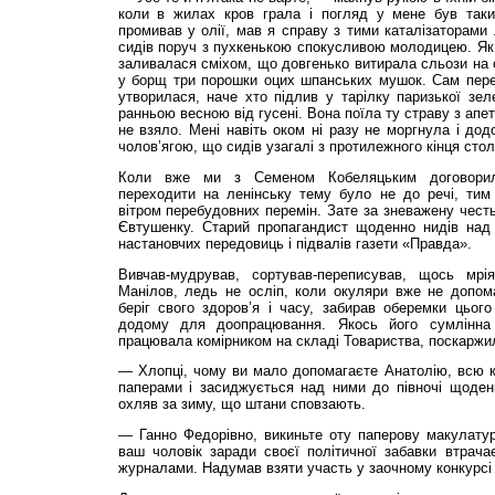
коли в жилах кров грала і погляд у мене був таки
промивав у олії, мав я справу з тими каталізаторами 
сидів поруч з пухкенькою спокусливою молодицею. Як 
заливалася сміхом, що довгенько витирала сльози на о
у борщ три порошки оцих шпанських мушок. Сам пере
утворилася, наче хто підлив у тарілку паризької зел
ранньою весною від гусені. Вона поїла ту страву з апе
не взяло. Мені навіть оком ні разу не моргнула і дод
чолов’ягою, що сидів узагалі з протилеж­ного кінця стол
Коли вже ми з Семеном Кобеляцьким договори
переходити на ленінську тему було не до речі, тим 
вітром перебудовних перемін. Зате за зневажену чес
Євтушенку. Старий пропагандист щоденно нидів над с
настановчих передовиць і підвалів газети «Правда».
Вивчав-мудрував, сортував-переписував, щось мрія
Манілов, ледь не осліп, коли окуляри вже не допом
беріг свого здоров’я і часу, забирав оберемки цьог
додому для доопрацювання. Якось його сумлінна
працювала комірником на складі Товариства, поскаржи
— Хлопці, чому ви мало допомагаєте Анатолію, всю 
паперами і засиджується над ними до півночі щоден
охляв за зиму, що штани сповзають.
— Ганно Федорівно, викиньте оту паперову макулатур
ваш чоловік заради своєї політичної забавки втрача
журналами. Надумав взяти участь у заочному конкурсі а