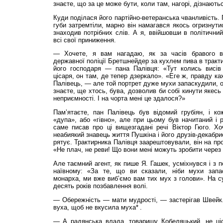
знаєте, що за це може бути, коли там, нагорі, дізнають
Куди поділася його партійно-ветеранська чванливість. 
губи затремтіли, марно він намагався якось огризнути
знаходив потрібних слів. А я, ввійшовши в політичний
всі свої приниження.
— Хочете, я вам нагадаю, як за часів бравого в
державної поліції Бретшнейдер за кухлем пива в тракт
його господаря — пана Палівця: «Тут колись висів
цісаря, он там, де тепер дзеркало». «Еге ж, правду ка
Палівець, — але той портрет дуже мухи запаскудили, от
знаєте, ще хтось, бува, дозволив би собі кинути якесь
неприємності. І на чорта мені це здалося?»
Пам’ятаєте, пан Палівець був відомий грубіян, і к
«дупа», або «гівно», але при цьому був начитаний і
саме писав про ці вищезгадані речі Віктор Гюго. Хо
неабиякий знавець життя Пушкіна і його друзів-декабрист
рятує. Трактирника Палівця заарештовували, він на п
«Не плач, не реви! Що вони мені можуть зробити через 
Але таємний агент, як пише Я. Гашек, усміхнувся і з
наївному: «За те, що ви сказали, ніби мухи запа
монарха, ми вже виб’ємо вам тих мух з голови». На с
десять років позбавлення волі.
— Обережність — мати мудрості, — застерігав Швейк.
вуха, щоб не вкусила муха* .
— А радянська влада, товаришу Кобеляцький, не ці