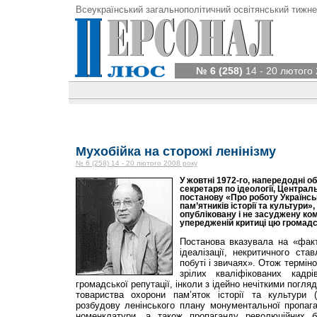
Всеукраїнський загальнополітичний освітянський тижне
№ 6 (258)
14 - 20 лютого 
Мухобійка на сторожі ленінізму
№ 6 (258) 14 - 20 лютого 2008 року
У жовтні 1972-го, напередодні 
секретаря по ідеології, Централ
постанову «Про роботу Українсь
пам’ятників історії та культури»,
опубліковану і не засуджену ком
упередженій критиці цю громадс
Постанова вказувала на «факт
ідеалізації, некритичного ст
побуті і звичаях». Отож терміно
зрілих кваліфікованих кадрі
громадської репутації, інколи з ідейно нечіткими погля
товариства охорони пам’яток історії та культури 
розбудову ленінського плану монументальної пропага
номенклатури, а також пропаганду революційних б