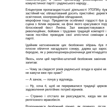
комуністичної партії і радянського народу...
Епіцентром пропагандистської діяльності УТОПІКу був 
застійний час облаштований досить пристойно: дерев’ян
освітлення, кіно­проек­ційне обладнання,
мікрофони тощо. Предметом особливої гордості був і
сцена з білим екраном, на фоні якого красувався по
білосніжний бюст Леніна. Зал використовувався
революційних, бойових і трудових традицій компартії 
також постійно проводив свої атеїстичні семінари а
партії.
Ідейним натхненником цих безбожних зібрань був па
плоске обличчя нагадувало сокиру, дарма що заро
бородою, як у революціонера-різночинця дев’ятнадцятог
Якось, коли цей партійно-штатний безбожник закінчив
запитав:
— Чому за сімдесят років радянської влади в країні н
не кажучи вже про храм?
— А зачєм, — почув у відповідь.
— Ну, хоча б, щоб не переривалися традиції церковн
задоволення релігійних потреб вірників.
— Странно і отстало ви разсуждаєте, кагда ми вик
релігіозного мракобесія.
Розпочинався безбожний лікнеп, як правило, після л