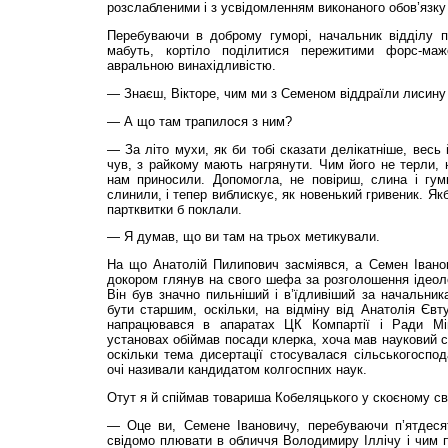
розслабленими і з усвідомленням виконаного обов’язку 
Перебуваючи в доброму гуморі, начальник відділу п
мабуть, кортіло поділитися пережитими форс-ма
авральною винахідливістю.
— Знаєш, Вікторе, чим ми з Семеном віддраїли лисину 
— А що там трапилося з ним?
— За літо мухи, як би тобі сказати делікатніше, весь 
чув, з райкому мають нагрянути. Чим його не терли, н
нам приносили. Допомогла, не повіриш, слина і гумк
слинили, і тепер виблискує, як новенький гривеник. Як
партквитки б поклали.
— Я думав, що ви там на трьох метикували.
На що Анатолій Пилипович засміявся, а Семен Івано
докором глянув на свого шефа за розголошення ідеолог
Він був знач­но пильніший і в’їдливіший за начальник
бути старшим, оскільки, на відміну від Анатолія Єв
напрацювався в апаратах ЦК Компартії і Ради Мін
установах обіймав посади клерка, хоча мав науковий ст
оскільки тема дисертації стосувалася сільськогоспода
очі називали кандидатом колгоспних наук.
Отут я й спіймав товариша Кобеляцького у скоєному св
— Оце ви, Семене Івановичу, перебуваючи п’ятдеся
свідомо плювати в обличчя Володимиру Іллічу і чим 