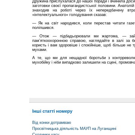
Дружина прислухалася до нашої поради і вчинила досит
заготовки своєї пропагандистської половини. Анатолій
знаходив на роботі через їх непередбачену втра
«інтелектуального» голодування сказав:
— Як на світ народився, коли перестав читати газет
поліпшився.
— Отож — підбадьорювали ми жартома, — займ
пам’яткоохоронною справою, наглядайте в залі за 
користь і вам здоровіше і спокійніше, щоб більше не т
мухами.
А те, що ми для нещадної боротьби з контрревол
мухобійку і ніби випадково залишили на сцені, промовч
Інші статті номеру
Від конки дотрамваю
Просвітницька діяльність МАУП на Луганщині
Сходинки часу