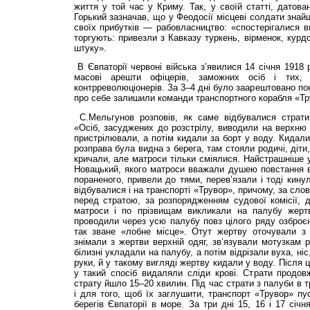
життя у той час у Криму. Так, у своїй статті, датова
Горький зазначав, що у Феодосії місцеві солдати зна
своїх прибутків — рабовласництво: «спостерігалися в
торгують: привезли з Кавказу туркень, вірменок, курдо
штуку».
В Євпаторії червоні війська з’явилися 14 січня 1918 
масові арешти офіцерів, заможних осіб і тих,
контрреволюціонерів. За 3–4 дні було заарештовано по
про себе залишили команди транспортного корабля «Тр
С.Мельгунов розповів, як саме відбувалися страти
«Осіб, засуджених до розстрілу, виводили на верхню 
пристрілювали, а потім кидали за борт у воду. Кидали
розправа була видна з берега, там стояли родичі, діти
кричали, але матроси тільки сміялися. Найстрашніше у
Новацький, якого матроси вважали душею повстання в
пораненого, привели до тями, перев’язали і тоді кину
відбувалися і на транспорті «Трувор», причому, за сло
перед стратою, за розпорядженням судової комісії, 
матроси і по прізвищам викликали на палубу жертв
проводили через усю палубу повз цілого ряду озброєн
так зване «лобне місце». Отут жертву оточували з у
знімали з жертви верхній одяг, зв’язували мотузкам р
білизні укладали на палубу, а потім відрізали вуха, ніс, 
руки, й у такому вигляді жертву кидали у воду. Після
у такий спосіб видаляли сліди крові. Страти продов
страту йшло 15–20 хвилин. Під час страти з палуби в 
і для того, щоб їх заглушити, транспорт «Трувор» пу
берегів Євпаторії в море. За три дні 15, 16 і 17 січн