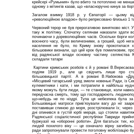
крейсері «Румыния» було вбито та потоплено не менше
одному з мітингів казав, що «власноручно кинув за борт
Загалом взимку 1918 р. у Євпаторії — цьому ві
«революційною владою» було репресовано близько 1 ти
Червоний терор не був прерогативою винятково міст. 
таку ж політику. Спочатку селянам наказали здати всі
починаючи з дореволюційних часів. Оскільки борги кол
воєнного часу, були величезними, а грошей, щоб негай
населення не було, по Криму знову прокотилася хв
більшовики визнали, що цей крок був помилковим, про
від радянської влади основну частину селянства К
складали татари
Картини кримських розбоїв є й у романі В.Вересаєва
подіям 1919 р., але це свідчить лише про стал
більшовицької партії. А в романі В.Набокова «Дру
«Місцевий татарський уряд змели новенькі Ради, із Се
кулеметники і кати, і ми потрапили в найбільш нудн
якому можуть бути люди, — те становище, коли навкол
передчасна смерть, тому що господарюють людинопод
що-небудь не по ніздрі. Тупа ця небезпека була за 
Більшовицькі матроси прив’язували вагу до ніг зааре
поставивши спиною до моря, розстрілювали їх; через 
дні опинився в густій юрбі мерців, що стояли навитя
Радянської соціалістичної республіки Тавриди прийн
буржуазії на «оборонні роботи». Для багатьох тих, к
людей похилого віку — це означало вірну загибель
ради запропонували провести поголовну мобілізацію бур