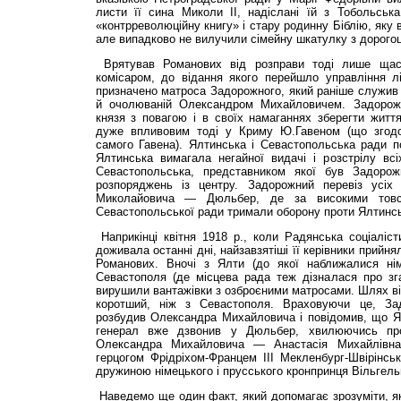
листи її сина Миколи II, надіслані їй з Тобольськ
«контрреволюційну книгу» і стару родинну Біблію, яку 
але випадково не вилучили сімейну шкатулку з дорогоц
Врятував Романових від розправи тоді лише щасл
комісаром, до відання якого перейшло управління л
призначено матроса Задорожного, який раніше служив в
й очолюваній Олександром Михайловичем. Задорож
князя з повагою і в своїх намаганнях зберегти житт
дуже впливовим тоді у Криму Ю.Гавеном (що згодо
самого Гавена). Ялтинська і Севастопольська ради п
Ялтинська вимагала негайної видачі і розстрілу вс
Севастопольська, представником якої був Задорож
розпоряджень із центру. Задорожний перевіз усі
Миколайовича — Дюльбер, де за високими товст
Севастопольської ради тримали оборону проти Ялтинсь
Наприкінці квітня 1918 р., коли Радянська соціаліс
доживала останні дні, найзавзятіші її керівники прийн
Романових. Вночі з Ялти (до якої наближалися нім
Севастополя (де місцева рада теж дізналася про з
вирушили вантажівки з озброєними матросами. Шлях в
коротший, ніж з Севастополя. Враховуючи це, За
розбудив Олександра Михайловича і повідомив, що Ял
генерал вже дзвонив у Дюльбер, хвилюючись пр
Олександра Михайловича — Анастасія Михайлівн
герцогом Фрідріхом-Францем III Мекленбург-Швірінсь
дружиною німецького і прусського кронпринця Вільгель
Наведемо ще один факт, який допомагає зрозуміти, я