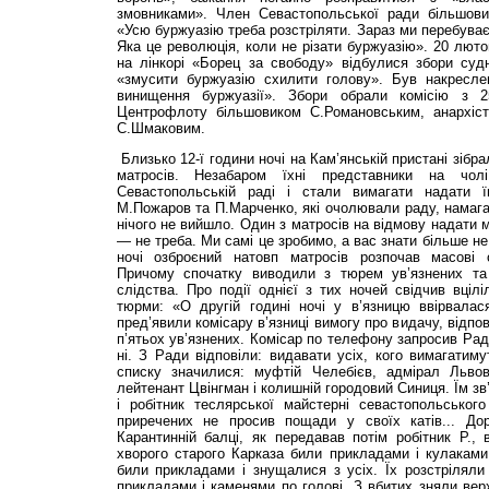
змовниками». Член Севастопольської ради більшови
«Усю буржуазію треба розстріляти. Зараз ми перебуває
Яка це революція, коли не різати буржуазію». 20 лютог
на лінкорі «Борец за свободу» відбулися збори судн
«змусити буржуазію схилити голову». Був накресле
винищення буржуазії». Збори обрали комісію з 
Центрофлоту більшовиком С.Ро­мано­вським, анархі
С.Шмаковим.
Близько 12-ї години ночі на Кам’янській пристані зібр
матросів. Незабаром їхні представники на чо
Севастопольській раді і стали вимагати надати ї
М.Пожаров та П.Марченко, які очолювали раду, намагал
нічого не вийшло. Один з матросів на відмову надати 
— не треба. Ми самі це зробимо, а вас знати більше не
ночі озброєний натовп матросів розпочав масові о
Причому спочатку виводили з тюрем ув’язнених та
слідства. Про події однієї з тих ночей свідчив вцілі
тюрми: «О другій годині ночі у в’язницю ввірвалас
пред’явили комісару в’язниці вимогу про видачу, відпо
п’ятьох ув’язнених. Комісар по телефону запросив Рад
ні. З Ради відповіли: видавати усіх, кого вимагатим
списку значилися: муфтій Челебієв, адмірал Львов,
лейтенант Цвінгман і колишній городовий Синиця. Їм зв
і робітник теслярської майстерні севастопольського
приречених не просив пощади у своїх катів... До
Карантинній балці, як передавав потім робітник Р., 
хворого старого Карказа били прикладами і кулаками
били прикладами і знущалися з усіх. Їх розстріляли
прикладами і каменями по голові. З вбитих зняли верх