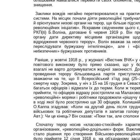
більшовики намагалися перемогти своїх опонентів, пе
знищення.
Заклики вождів негайно перетворювалися на практи
системи. На місцях почали діяти революційні трибунал
й орієнтували низові органи на терор, ще більше підс
революційних ініціатив». Яскравим свідченням цього є
РКП(б) Б.Воліна, датоване 6 червня 1919 р. Він п
органу дати директиву місцевим організаціям що
відродження червоного терору». Волін вважав за необ
переслідувати буржуазну інтелігенцію», але і «ф
небезпечних» буржуазних противників.
Раніше, у жовтні 1918 р., у журналі «Вестник ВЧК» у с
повітового виконкому було прямо сказано, що у бо
взагалі не варто дотримуватися жодної законності. До
проведення терору більшовицька партія приступил
зважаючи на те, що II Всеросійський з’їзд рад (25–
смертну кару. Зокрема, у ніч з 15 на 16 грудня в Сева
багатьох офіцерів і відвезли їх до тюрми. Коли ж тюр
прийняти, то офіцерів відразу розстріляли на Малахово
«революційні» моряки і робітники продовжили «рішучу 
в ході якої було розстріляно ще 30 офіцерів. Колишні
О.Каппа згадував: «Коли на другий день після грудн
військових та робітничих депутатів я запитав голов
Авт.): Чи це кінець? Він сказав: «Поки так, але сполохи
Спочатку терор носив «класово-стихійний» характе
організованих, «революційно-доцільних» форм. Важли
стало рішення про створення Військово-революційно
було прийняте 12 січня 1918 р. на об’єднаному засі