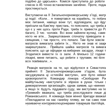
подібно до царських». Комісія приступила до роботи
список із 45 точно встановлених загиблих. Проте, подал
простежується.
Виступаючи на II Загальночорноморському з’їзді, матр
ці події: «Ко­ли... я повертався на корабель, то поба
моє питання, навіщо вони тут, відповідали, що йду
приїхали на Кам’яну пристань, то пояснили, що треба 
що є у них щось проти Ради, треба їх привести до Р
багато, 3 тис. чоловік. Всі вони зайняли вулиці, сам
ніхто не втік... Заарештованих спочатку приводили в 
священик, і так просто, хто попало. Там були зовсім 
матросів вимагала забити їх... Ніхто не знав ні заар
заарештували... Прийшла шайка матросів та вимага
пояснити, що це офіцери на виборних засадах, лікарі т
Згодилися вивести їх із зали. А близько 12 години
лікарні, мене питають, що робити з трупами, які біля 
всіх повбивали...».
Реакція матросів на те, що відбулося в Севастополі
прийняті II Загальночорноморським з’їздом, бул
засуджувала ці «стихійні виступи», але було нема
кровопролиття. Командир лінкора «Сво­бодная Р
майбутньому «виступити зі зброєю в руках тільки 
демократичних організацій», однак заявив, що «винних 
а якщо їх будуть піддавати суду, ми виступимо на їх
«Громкий» вважала, що треба розслідувати лише д
Романовського. А команда бази мінної бригади вважал
«Покладаючи на нас ганебну пляму, ви так само пом
називаючи контрреволюціонерами товаришів балтійців, я