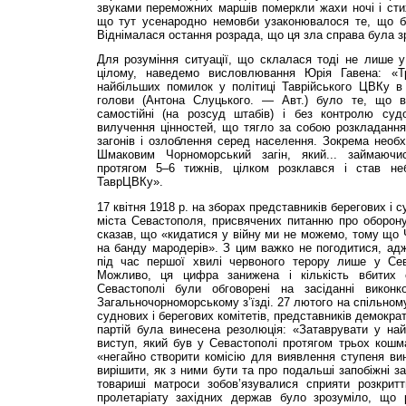
звуками переможних маршів померкли жахи ночі і стих
що тут усенародно немовби узаконювалося те, що б
Віднімалася остання розрада, що ця зла справа була з
Для розуміння ситуації, що склалася тоді не лише у
цілому, наведемо висловлювання Юрія Гавена: «Т
найбільших помилок у політиці Таврійського ЦВКу в 
голови (Антона Слуцького. — Авт.) було те, що в
самостійні (на розсуд штабів) і без контролю суд
вилучення цінностей, що тягло за собою розкладання
загонів і озлоблення серед населення. Зокрема необ
Шмаковим Чорноморський загін, який... займаючис
протягом 5–6 тижнів, цілком розклався і став н
ТаврЦВКу».
17 квітня 1918 р. на зборах представників берегових і
міста Севастополя, присвячених питанню про оборону
сказав, що «кидатися у війну ми не можемо, тому що
на банду мародерів». З цим важко не погодитися, адж
під час першої хвилі червоного терору лише у Сев
Можливо, ця цифра занижена і кількість вбитих 
Севастополі були обговорені на засіданні викон
Загальночорноморському з’їзді. 27 лютого на спільному
суднових і берегових комітетів, представників демократ
партій була винесена резолюція: «Затаврувати у най
виступ, який був у Севастополі протягом трьох кошм
«негайно створити комісію для виявлення ступеня ви
вирішити, як з ними бути та про подальші запобіжні за
товариші матроси зобов’язувалися сприяти розкрит
пролетаріату західних держав було зрозуміло, що ро