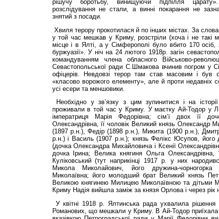
рішучу боротьбу, винищуючи підпілля царату»
розслідування не стали, а винні покарання не заз
знятий з посади.
Хвиля терору прокотилася й по інших містах. За словам
у той час мешкав у Криму, розстріли (хоча і не такі 
місце і в Ялті, а у Сімферополі було вбито 170 осіб,
буржуазії». У ніч на 24 лютого 1918р. загін севастопо
командуванням члена обласного Військово-револю
Севастопольської ради С.Шмакова вчинив погром у Сі
офіцерів. Невдовзі терор там став масовим і був 
«класово ворожого елементу», але й проти недавніх со
усі есери та меншовики.
Необхідно у зв’язку з цим зупинитися і на історії 
проживали в той час у Криму. У маєтку Ай-Тодор у Л
імператриця Марія Федорівна; сім’ї двох її доч
Олександрівна, її чоловік Великий князь Олександр Ми
(1897 р.н.), Федір (1898 р.н.), Микита (1900 р.н.), Дми
р.н.) і Василь (1907 р.н.); князь Фелікс Юсупов, йог
(дочка Олександра Михайловича і Ксенії Олександрівни
дочка Ірина; Велика княгиня Ольга Олександрівна, 
Куліковський (тут наприкінці 1917 р. у них народив
Микола Миколайович, його дружина-чорногорка 
Миколаївна; його молодший брат Великий князь Пе
Великою княгинею Милицею Миколаївною та дітьми М
Криму Надія вийшла заміж за князя Орлова і через рік 
У квітні 1918 р. Ялтинська рада ухвалила рішення р
Романових, що мешкали у Криму. В Ай-Тодор приїхала с
вказівкою Петроградської ради у Марії Федорівни ви