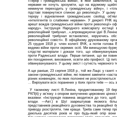
«Терор і громадянська війна», в якій заявлялося, 
нервами не хочуть зрозуміти, що на відомому щаблі
неминуче переходить у громадянську війну», і «тіл
підставі повернутися спиною до революції». У цьому
терору і відновлення громадянських свобод об’я
«інтелігентів із слабкими нервами». У декреті РНК в
арешт вождів громадянської війни проти революції» офі
народу». Інструкція Народного комісаріату юстиції
революційний трибунал...»,впроваджуючи ідеї В.Леніна
революційний трибунал встановлює, керуючись обс
революційної совісті». В офіційному друкованому орга
25 грудня 1918 р. член колегії ВЧК, а потім голова
ведемо війни проти окремих осіб. Ми винищуємо буржу
слідстві матеріали і докази того, що обвинувачува
проти Радянської влади. Перше питання, що ви повин
він походження, виховання, освіти або професії. Ці пи
обвинувачуваного. У цьому зміст і сутність червоного т
А ще раніше, 23 серпня 1918 р., той же Лаціс у газет
закони громадянської війни, які повинні замінити «заста
різних конвенціях, по яких полонені не розстрілюються 
... Вирізувати всіх поранених у боях проти тебе — ось 
У таємному листі В.Леніна, продиктованому 19 бер
РКП(б) у зв’язку з опором вилученню церковних цінност
вказівки: «Інструкція повинна зводитися до того, щоб
влади. —Авт.) в Шуї заарештував якомога більш
представників реакційного духовенства та реакційної б
приводу розстріляти, тим краще. Треба саме тепер про
декілька десятків років ні про будь-який опір вон