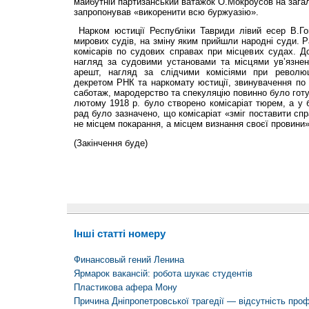
майбутній партизанський ватажок О.Мокроусов на загал
запропонував «викоренити всю буржуазію».
Нарком юстиції Республіки Тавриди лівий есер В.Гог
мирових судів, на зміну яким прийшли народні суди. 
комісарів по судових справах при місцевих судах. До
нагляд за судовими установами та місцями ув’язненн
арешт, нагляд за слідчими комісіями при революц
декретом РНК та наркомату юстиції, звинувачення по
саботаж, мародерство та спекуляцію повинно було готу
лютому 1918 р. було створено комісаріат тюрем, а у б
рад було зазначено, що комісаріат «зміг поставити сп
не місцем покарання, а місцем визнання своєї провини»
(Закінчення буде)
Інші статті номеру
Финансовый гений Ленина
Ярмарок вакансій: робота шукає студентів
Пластикова афера Мону
Причина Дніпропетровської трагедії — відсутність проф