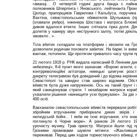
гаманці... О четвертій годині друга банда з лайк
полковників Шперлінга і Яновського, лейтенанта Прок
Целіцо, прапорщиків Гаврилова і Кальбуса, поручика 
Вахтіна, севастопольських обивателів Шульмана (п
(зламали ребро), інженера Шостака і матроса Блюм
дивом вдалося втекти. Інших спіткала гірка доля. Д
долетів у камеру звук нестрункого залпу, потім декіль
змовкло...».
Тіла вбитих складали на платформи і звозили на Гр
дозволили родичам поховати забитих. На баржі їх виве
вантаж, потопили. Ще протягом тривалого часу трупи п
21 лютого 1918 р. РНК видала написаний В.Ле­ніним дек
небезпеці», 8-й пункт якого зазначав: «Ворожі агенти, 
контрреволюційні агітатори, німецькі шпигуни розс
декрету телеграмою був доведений і до відома керівник
Севастополі та швидко став широко відомим. Обста
вбивств була дуже напруженою. Ось на такий ґрунт і п
який санкціонував страти. І незабаром матроси кора
ухвалили рішення «винищити усю буржуазію». За дві но
400 осіб.
Вакханалію севастопольських вбивств перервали робітн
збройним втручанням приборкали диких звірів і 
нелюдській бойні... І якби не їхнє втручання, хто зн
поглинуло б Чорне море». А ранком 24 лютого 19
урочисту музику. Грав оркестр. Матроси йшли під 
Грізними промовами шуміли мітинги. «Жахливіш
переживав. Перед цим ходом торжествуючого вбивці, 