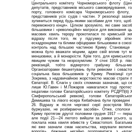
Центрального комітету Чорноморського флоту (Цен
депутатів, представників міського самоврядування, го
порту, головного комісара Чорноморського флоту, с
представників усіх судів і частин. У резолюції заз
зупиниться перед будь-якими засобами для того, щоб
переможного кінця». Цілком зрозуміло, які саме засо
більшовики і «революційні» матроси для виконання ц
масових хвиль терору прокотилася по кримській земл
відразу після того, як у підсумку збройних зітк
ескадронцями та білими офіцерами більшовики в союзі
контроль над більшою частиною Криму. Становище р
можна було вважати міцним, адже свій вплив тут м
меншовики, а й монархісти. Крім того, для кримськота
явищем чужим та незрозумілим. У січні 1918 р. піво
реквізицій, тобто відвертого грабунку більш-
Організаторами бешкетувань були ревкоми і севаст
соціальна база більшовиків у Криму. Реквізиції су
Зокрема, з надзвичайною жорстокістю масові страти 
Євпаторії. В. Єлагін у своїх споминах зазначав, що с
лише Ю.Гавен і М.Пожаров намагалися тоді протест
ініціативи голови Євпаторійського комітету РСДРП(б) 
Сімферопольський ревком), голови Євпаторійськ
Демишева та лівого есера Кебабчана були проведені 
26. Відразу ж після чергової серії розстрілів Мі
буржуазію, не розбираючи засобів». Отже, сполохи
Криму протягом другої половини грудня 1917 — першо
але події 21—24 лютого вийшли за рамки усього, щ
поклала нова хвиля вбивств у Севастополі. Багатьм
які вже зазнали смак насильства, керували величе
ворогів», бажання негайно розправитися з «вла