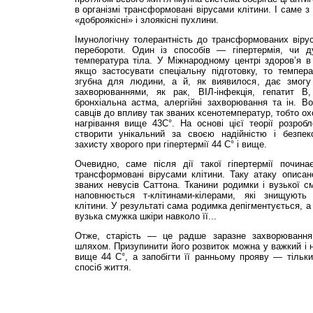
в організмі трансформовані вірусами клітини. І саме з
«доброякісні» і злоякісні пухлини.
Імунологічну толерантність до трансформованих віру
перебороти. Один із способів — гіпертермія, чи д
температура тіла. У Міжнародному центрі здоров’я в
якщо застосувати спеціальну підготовку, то темпера
згубна для людини, а й, як виявилося, дає змогу
захворюваннями, як рак, ВІЛ-інфекція, гепатит В,
бронхіальна астма, алергійні захворювання та ін. Во
савців до впливу так званих ксенотемператур, тобто о
нагрівання вище 43С°. На основі цієї теорії розроб
створити унікальний за своєю надійністю і безпек
захисту хворого при гіпертермії 44 С° і вище.
Очевидно, саме після дії такої гіпертермії почина
трансформовані вірусами клітини. Таку атаку описан
званих невусів Саттона. Тканини родимки і вузької с
наповнюється т-клітинами-кілерами, які знищують 
клітини. У результаті сама родимка депігментується, а 
вузька смужка шкіри навколо її...
Отже, старість — це радше заразне захворювання
шляхом. Призупинити його розвиток можна у важкий і н
вище 44 С°, а запобігти її ранньому прояву — тільк
спосіб життя.