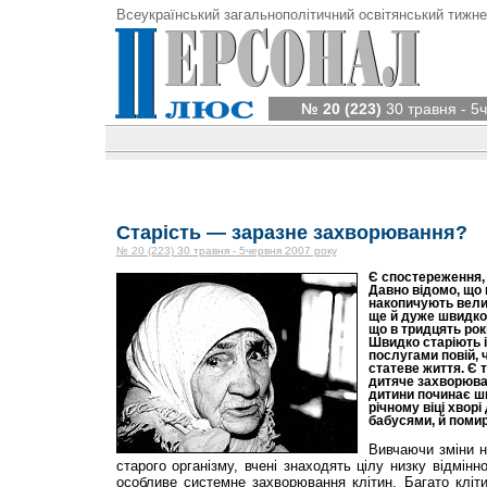
Всеукраїнський загальнополітичний освітянський тижне
№ 20 (223)
30 травня - 5
Старість — заразне захворювання?
№ 20 (223) 30 травня - 5червня 2007 року
Є спостереження, 
Давно відомо, що п
накопичують вели
ще й дуже швидко 
що в тридцять рок
Швидко старіють і
послугами повій, 
статеве життя. Є 
дитяче захворюван
дитини починає шв
річному віці хворі
бабусями, й помир
Вивчаючи зміни н
старого організму, вчені знаходять цілу низку відмінн
особливе системне захворювання клітин. Багато кліт