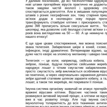
У далеких поселеннях, де всі тисячоліттями одружую
нові штами прогерійних вірусів практично не додають
також завдяки чистій екології і здоровому сп
спостерігається довголіття. Але в змішаних популяція
штамів з різних географічних зон, тому старіння пр
зв’язок додає в «колекцію» нову порцію проге
трансформують стовбурні клітини і прискорюють стар
деякі ЗМІ пропагують вільне сексуальне життя... Чог
школярці, яка дозволяє собі безладні статеві зв’язки 
років вона виглядатиме на 50 — 60. А це неминуче п
нашого етносу!
Є ще одне цікаве спостереження, яке можна пояснити
звана телегонія. Забарвлення шкіри в коней, схоже,
інфекцією, іноді драматично. Ветеринарам відомо, щ
дуже часто хворіє на злоякісну меланому і швидко гине
Телегонія — це коли, наприклад, свійська кобила,
зеброю, пізніше, будучи покритою свійськими жереб
народжує лошат з чітким смугастим забарвленням
просто: смугастість зебр викликається особливим віру
не генетично, а через «вертикальне» зараження дитинч
зебри здатний статевим шляхом заразити кобилу, а та
лошат, а також тих жеребців, які покривали її пізніше.
Імунна система організму зазвичай не атакує прогерійн
вражені вірусами клітини. Вірусних частинок так
розвинувся активний імунний процес, а клітини не від
вже в час розвитку плоду. Але тоді імунна сист
імунологічну толерантність до всіх тканинних антиген
протягом всього життя імунна система оберігає ці ант