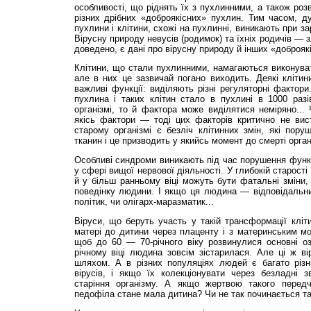
особливості, що ріднять їх з пухлинними, а також роз
різних дрібних «доброякісних» пухлин. Тим часом, д
пухлини і клітини, схожі на пухлинні, виникають при з
Вірусну природу невусів (родимок) та їхніх родичів —
доведено, є дані про вірусну природу й інших «доброяк
Клітини, що стали пухлинними, намагаються виконувати
але в них це зазвичай погано виходить. Деякі кліти
важливі функції: виділяють різні регуляторні фактор
пухлина і таких клітин стало в пухлині в 1000 разі
організмі, то й фактора може виділятися неміряно... 
якісь фактори — тоді цих факторів критично не вис
старому організмі є безліч клітинних змін, які пору
тканин і це призводить у якийсь момент до смерті орган
Особливі синдроми виникають під час порушення функц
у сфері вищої нервової діяльності. У глибокій старості
й у більш ранньому віці можуть бути фатальні зміни, 
поведінку людини. І якщо ця людина — відповідальн
політик, чи олігарх-маразматик...
Віруси, що беруть участь у такій трансформації кліт
матері до дитини через плаценту і з материнським мо
щоб до 60 — 70-річного віку розвинулися основні оз
річному віці людина зовсім зістарилася. Але ці ж в
шляхом. А в різних популяціях людей є багато різн
вірусів, і якщо їх колекціонувати через безладні з
старіння організму. А якщо жертвою такого передча
педофіла стане мала дитина? Чи не так починається та