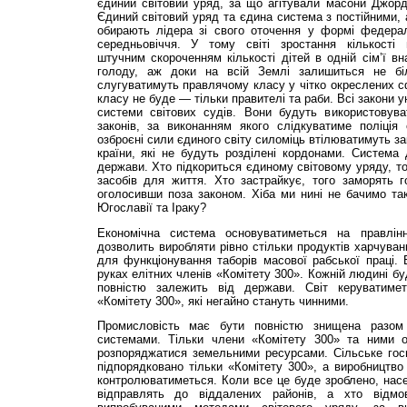
єдиний світовий уряд, за що агітували масони Джор
Єдиний світовий уряд та єдина система з постійними, 
обирають лідера зі свого оточення у формі федера
середньовіччя. У тому світі зростання кількості 
штучним скороченням кількості дітей в одній сім’ї вн
голоду, аж доки на всій Землі залишиться не бі
слугуватимуть правлячому класу у чітко окреслених с
класу не буде — тільки правителі та раби. Всі закони 
системи світових судів. Вони будуть використовув
законів, за виконанням якого слідкуватиме поліція 
озброєні сили єдиного світу силоміць втілюватимуть за
країни, які не будуть розділені кордонами. Система 
держави. Хто підкориться єдиному світовому уряду, то
засобів для життя. Хто застрайкує, того заморять 
оголосивши поза законом. Хіба ми нині не бачимо тако
Югославії та Іраку?
Економічна система основуватиметься на правлінні
дозволить виробляти рівно стільки продуктів харчуванн
для функціонування таборів масової рабської праці. 
руках елітних членів «Комітету 300». Кожній людині б
повністю залежить від держави. Світ керуватиме
«Комітету 300», які негайно стануть чинними.
Промисловість має бути повністю знищена разом
системами. Тільки члени «Комітету 300» та ними 
розпоряджатися земельними ресурсами. Сільське гос
підпорядковано тільки «Комітету 300», а виробництво
контролюватиметься. Коли все це буде зроблено, нас
відправлять до віддалених районів, а хто відмо