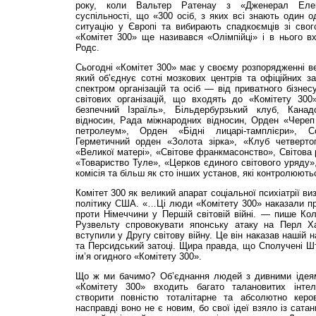
року, коли Вальтер Ратенау з «Дженерал Елект
суспільності, що «300 осіб, з яких всі знають один о
ситуацію у Європі та вибирають спадкоємців зі сво
«Комітет 300» ще називався «Олімпійці» і в нього в
Родс.
Сьогодні «Комітет 300» має у своєму розпорядженні в
який об’єднує сотні мозкових центрів та офіційних 
спектром організацій та осіб — від приватного бізнес
світових організацій, що входять до «Комітету 300»
безпечний Ізраїль», Більдербурзький клуб, Канад
відносин, Рада міжнародних відносин, Орден «Череп 
петролеум», Орден «Бідні лицарі-тамплієри», Соц
Герметичний орден «Золота зірка», «Клуб четверто
«Великої матері», «Світове франкмасонство», Світова 
«Товариство Туле», «Церков єдиного світового уряду»,
комісія та більш як сто інших установ, які контролюють
Комітет 300 як великий апарат соціальної психіатрії в
політику США. «…Ці люди «Комітету 300» наказали пр
проти Німеччини у Першій світовій війні. — пише Ко
Рузвельту спровокувати японську атаку на Перл Х
вступили у Другу світову війну. Це він наказав нашій н
та Персидський затоці. Щира правда, що Сполучені Шт
ім’я огидного «Комітету 300».
Що ж ми бачимо? Об’єд­нання людей з дивними ідея
«Комітету 300» входить багато талановитих інтел
створити повністю тоталітарне та абсолютно кер
насправді воно не є новим, бо свої ідеї взяло із сата