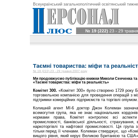
Всеукраїнський загальнополітичний освітянський тижне
№ 19 (222)
23 - 29 травня
Таємні товариства: міфи та реальніс
№ 19 (222) 23 - 29 травня 2007 року
Ми продовжуємо публікацію книжки Миколи Сенченка та
«Таємні товариства: міфи та реальність»
Комітет
300.
«Комітет 300» було створено 1729 року Б
торговельною компанією для проведення операцій з м
підтримки комерційних підприємств та торгівлі опіумом.
Колишній агент MІ-6 доктор Джон Колеман зазнач
всемогутня група, яка не знає національних кордоні
нормами права, Комітет контролює всі аспекти по
промисловості, банківської діяльності, страхування, 
наркоторгівлі та нафтової промисловості. Ця група з
тільки перед її членами. Колеман стверджує, що «Ком
вищого рівня, який керує Великою Британією та США».