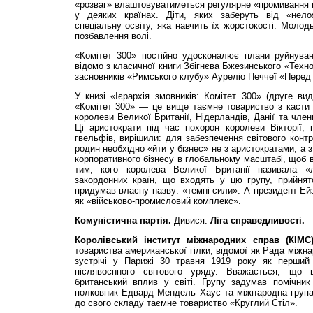
«розваг» влаштовуватиметься регулярне «промивання м
у деяких країнах. Діти, яких заберуть від «нело
спеціальну освіту, яка навчить їх жорстокості. Молод
позбавлення волі.
«Комітет 300» постійно удосконалює плани руйнуванн
відомо з класичної книги Збігнєва Бжезинського «Техно
засновників «Римського клубу» Ауреліо Печчеї «Перед
У книзі «Ієрархія змовників: Комітет 300» (друге в
«Комітет 300» — це вище таємне товариство з касти 
королеви Великої Британії, Нідерландів, Данії та чле
Ці аристократи під час похорон королеви Вікторії, 
гвельфів, вирішили: для забезпечення світового кон
родин необхідно «йти у бізнес» не з аристократами, а
корпоративного бізнесу в глобальному масштабі, щоб в
тим, кого королева Великої Британії називала «
закордонних країн, що входять у цю групу, прийнят
придумав власну назву: «темні сили». А президент Ей
як «військово-промисловий комплекс».
Комуністична партія.
Дивися:
Ліга справедливості.
Королівський інститут міжнародних справ (КІМС)
товариства американської гілки, відомої як Рада міжн
зустрічі у Парижі 30 травня 1919 року як перший
післявоєнного світового уряду. Вважається, що 
британський вплив у світі. Групу задумав помічни
полковник Едвард Мендель Хаус та міжнародна група 
до свого складу таємне товариство «Круглий Стіл».