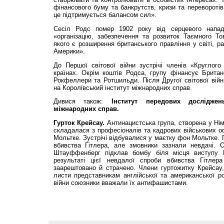
фінансового буму та банкрутств, кризи та переворотів,
це підтримується балансом сил».
Сесіл Родс помер 1902 року від серцевого напад
«організацію, забезпечення та розвиток Таємного То
якого є розширення британського правління у світі, 
Америки».
До Першої світової війни зустрічі членів «Круглог
країнах. Окрім коштів Родса, групу фінансує Британ
Рокфеллери та Ротшильди. Після Другої світової вій
на Королівський інститут міжнародних справ.
Дивися також:
Інститут передових досліджен
міжнародних справ.
Гурток Крейсау.
Антинацистська група, створена у Нім
складалася з професіоналів та кадрових військових о
Мольтке. Зустрічі відбувалися у маєтку фон Мольтке. 
вбивства Гітлера, але змовники зазнали невдачі. 
Штауффенберг підклав бомбу біля місця виступу Г
результаті цієї невдалої спроби вбивства Гітлер
заарештовано й страчено. Члени гуртожитку Крейсау
листи представникам англійської та американської ро
війни союзники вважали їх антифашистами.