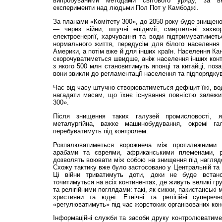
випробуваними методами світового уряду, за вк
експерименти над людьми Пол Пот у Камбоджі.
За планами «Комітету 300», до 2050 року буде знищено
— через війни, штучні епідемії, смертельні захво
електроенергії, харчування та води підтримуватиметь
нормального життя, передусім для білого населення 
Америки, а потім вже й для інших країн. Населення Ка
скорочуватиметься швидше, аніж населення інших конти
з якого 500 млн становитимуть японці та китайці, поз
вони звикли до регламентації населення та підпорядкув
Час від часу штучно створюватиметься дефіцит їжі, во
нагадати масам, що їхнє існування повністю залежит
300».
Після знищення таких галузей промисловості, як
металургійна, важке машинобудування, окремі га
перебуватимуть під контролем.
Розпалюватиметься ворожнеча між протилежними 
арабами та євреями, африканськими племенами, р
дозволять воювати між собою на знищення під нагляд
Схожу тактику вже було застосовано у Центральній та 
Ці війни триватимуть доти, доки не буде встано
точитимуться на всіх континентах, де живуть великі гр
та релігійними поглядами: такі, як сикхи, пакистанські 
християни та юдеї. Етнічні та релігійні суперечн
«регулюватимуть» під час жорстоких організованих кон
Інформаційні служби та засоби друку контролюватиме