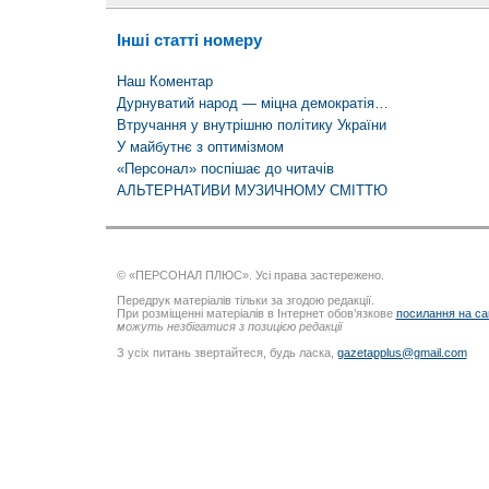
Інші статті номеру
Наш Коментар
Дурнуватий народ — міцна демократія…
Втручання у внутрішню політику України
У майбутнє з оптимізмом
«Персонал» поспішає до читачів
АЛЬТЕРНАТИВИ МУЗИЧНОМУ СМІТТЮ
© «ПЕРСОНАЛ ПЛЮС». Усі права застережено.
Передрук матеріалів тільки за згодою редакції.
При розміщенні матеріалів в Інтернет обов’язкове
посилання на са
можуть незбігатися з позицією редакції
З усіх питань звертайтеся, будь ласка,
gazetapplus@gmail.com