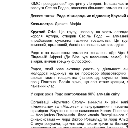
КІМС проводив свої зустрічі у Лондоні. Більша част
заслуга Сесіла Родса, власника більшості алмазних ша
Дивися також:
Рада міжнародних відносин; Круглий с
Коза-ностра.
Дивися: Мафія.
Круглий Стіл.
Цю групу, названу на честь легендар
короля Артура, створив Сесіль Родс — алмазни
«прабатьком сучасних таємних товариств». Ця гру
компаній, організацій, банків та навчальних закладів».
Родс став власником алмазних копалень «Де Бірз 
Південній Африці (Де Бірз був власником землі). Н
вікарія, вивчав грецьку філософію.
Родса, який брав активну участь у діяльності ан
молодості надихнув на це професор образотворчих 
вивчав таємні товариства (наприклад, окультне Теос
праці Платона. Раскін вірив, що світ стане кращим,
панівний клас.
У сорок років Родс контролював 90% алмазів світу.
Організації «Круглого Столу» виникли як різні напі
«Ілюмінатів» та «Масонів» з «внутрішніми» і «зовні
пірамідою. Внутрішнє коле називалося Колом Посвячен
— Асоціацією Помічників. Двоє членів Внутрішнього 
фінансистами — лорд Віктор Ротшильд та лорд Альф
Столу» розуміла, що «не слід чекати кризи та безладу
створювати та контролювати в особистих інтересах. 