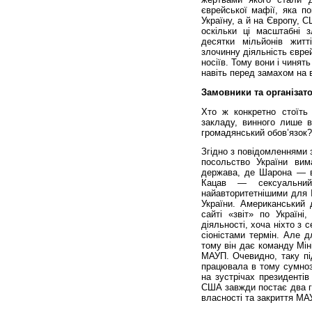
єврейської мафії, яка п
Україну, а й на Європу, С
оскільки ці масштабні з
десятки мільйонів жит
злочинну діяльність єврей
носіїв. Тому вони і чинят
навіть перед замахом на 
Замовники та організат
Хто ж конкретно стоїть
закладу, винного лише в
громадянський обов’язок?
Згідно з повідомленнями 
посольство України вим
держава, де Шарона — ві
Кацав — сексуальни
найавторитетнішими для 
України. Американський 
сайті «звіт» по Україні
діяльності, хоча ніхто з
сіоністами термін. Але д
тому він дає команду Мін
МАУП. Очевидно, таку пі
працювала в тому сумнозв
на зустрічах президентів
США завжди постає два го
власності та закриття МА