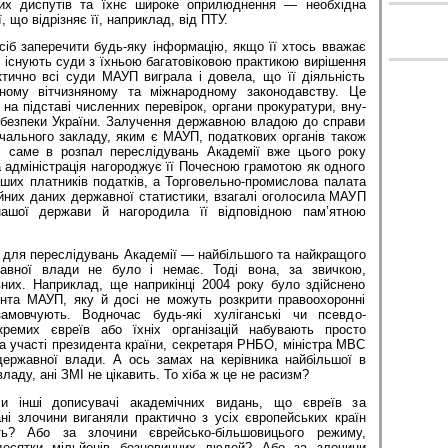
вих диспутів та їхнє широке оприлюднення — необхідна
, що відрізняє її, наприклад, від ПТУ.
сіб заперечити будь-яку інформацію, якщо її хтось вважає
 існують суди з їхньою багатовіковою практикою вирішення
ктично всі суди МАУП виграла і довела, що її діяльність
нному вітчизняному та міжнародному законодавству. Це
 на підставі численних перевірок, органи прокуратури, вну­
 безпеки України. Залучення державною владою до справи
чального закладу, яким є МАУП, податкових органів також
, саме в розпал переслідувань Академії вже цього року
 адміністрація нагороджує її Почесною грамотою як одного
іших платників податків, а Торговельно-промислова палата
ційних даних державної статистики, взагалі оголосила МАУП
нашої держави й нагородила її відповідною пам’ятною
 для переслідувань Академії — найбільшого та найкращого
вної влади не було і немає. Тоді вона, за звичкою,
них. Наприклад, ще наприкінці 2004 року було здійснено
нта МАУП, яку й досі не можуть розкрити правоохоронні
амовчують. Водночас будь-які хуліганські чи псевдо-
окремих євреїв або їхніх організацій набувають просто
а участі президента країни, секретаря РНБО, міністра МВС
державної влади. А ось замах на ке­рівника найбільшої в
ладу, ані ЗМІ не цікавить. То хіба ж це не расизм?
чи інші дописувачі академічних видань, що євреїв за
ні злочини виганяли практично з усіх європейських країн
іть? Або за злочини єврейсько-більшовицього режиму,
десятки мільйонів безневинних людей? Або за злочини