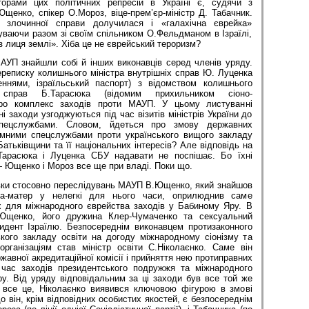
аторами цих політичних репресій в Україні є, судячи з
енко, спікер О.Мороз, віце-прем’єр-міністр Д. Табачник.
 злочинної справи долучилася і «галахічна єврейка»
ваючи разом зі своїм спільником О.Фельдманом в Ізраїлі,
 лиця землі». Хіба це не єврейський тероризм?
АУП знайшли собі й інших виконавців серед членів уряду.
реписку колишнього міністра внутрішніх справ Ю. Луценка
еннями, ізраїльський паспорт) з відомством колишнього
 справ Б.Тарасюка (відомим прихильником сіоно-
про комплекс заходів проти МАУП. У цьому листуванні
і заходи узгоджуються під час візитів міністрів України до
пецслужбами. Словом, йдеться про змову державних
емними спецслужбами проти українського вищого закладу
Батьківщини та її національних інтересів? Але відповідь на
Тарасюка і Луценка СБУ надавати не поспішає. Бо їхні
 Ющенко і Мороз все ще при владі. Поки що.
івки стосовно переслідувань МАУП В.Ющенко, який знайшов
а-матер у нелегкі для нього часи, оприлюднив саме
 для міжнародного єврейства заходів у Бабиному Яру. В
 Ющенко, його дружина Клер-Чумаченко та сексуальний
дент Ізраїлю. Безпосереднім виконавцем протизаконного
кого закладу освіти на догоду міжнародному сіонізму та
рганізаціям став міністр освіти С.Ніколаєнко. Саме він
жавної акредитаційної комісії і прийняття нею протиправних
час заходів президентського подружжя та міжнародного
у. Від уряду відповідальним за ці заходи був все той же
 все це, Ніколаєнко виявився ключовою фігурою в змові
 він, крім відповідних особистих якостей, є безпосереднім