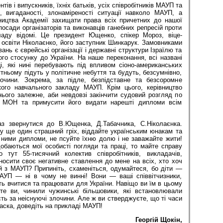
ів і випускників, їхніх батьків, усіх співробітників МАУП та
, вигаданості, злонаміреності ситуації навколо МАУП, а
вництва Академії захищати права всіх причетних до нашої
посади організаторів та виконавців ганебних репресій проти
ладу відомі. Це президент Ющенко, спікер Мороз, віце-
р освіти Ніколаєнко, його заступник Шинкарук. Замовниками
ань є єврейські організації і державні структури Ізраїлю та
о стосунку до України. На наше переконання, всі названі
і, які нині перебувають під впливом сіоно-американських
тньому підуть у політичне небуття та будуть, безсумнівно,
лочини. Зокрема, за підле, безпідставне та безсоромне
кого навчального закладу МАУП. Крім цього, керівництво
нього залежне, аби невдовзі закінчити судовий розгляд по
з МОН та примусити його видати нарешті дипломи всім
з звернутися до В.Ющен­ка, Д.Табачника, С.Ніколаєнка.
у ще один страшний гріх, віддайте українським юнакам та
 ними дипломи, не псуйте їхню долю і не заважайте жити!
баються мої особисті погляди та праці, то майте справу
тут 55-тисячний колектив співробітників, викладачів,
осити своє негативне ставлення до мене на всіх, хто хоч
й з МАУП? Припиніть, схаменіться, одумайтеся, бо діти —
АУП — ні в чому не винні! Вони — ваші співвітчизники,
уть вчитися та працювати для України. Навіщо ви їм в цьому
те ви, чинили чужинські більшовики, які встановлювали
сть за неіснуючі злочини. Але ж ви стверджуєте, що ті часи
ска, доведіть на прикладі МАУП!
Георгій Щокін,