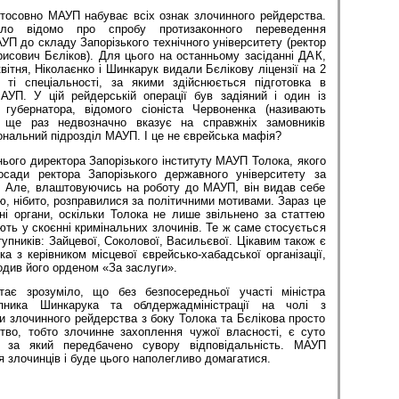
тосовно МАУП набуває всіх ознак злочинного рейдерства.
ло відомо про спробу протизаконного переведення
АУП до складу Запорізького технічного університету (ректор
рисович Бєліков). Для цього на останньому засіданні ДАК,
вітня, Ніколаєнко і Шинкарук видали Бєлікову ліцензії на 2
 ті спеціальності, за якими здійснюється підготовка в
МАУП. У цій рейдерській операції був задіяний і один із
о губернатора, відомого сіоніста Червоненка (називають
 ще раз недвозначно вказує на справжніх замовників
іональний підрозділ МАУП. І це не єврейська мафія?
ього директора Запорізького інституту МАУП Толока, якого
сади ректора Запорізького державного університету за
я. Але, влаштовуючись на роботу до МАУП, він видав себе
ою, нібито, розправилися за політичними мотивами. Зараз це
ні органи, оскільки Толока не лише звільнено за статтею
ь у скоєнні кримінальних злочинів. Те ж саме стосується
тупників: Зайцевої, Соколової, Васильєвої. Цікавим також є
ка з керівником місцевої єврейсько-хабадської організації,
одив його орденом «За заслуги».
ає зрозуміло, що без безпосередньої участі міністра
пника Шинкарука та обл­держ­адміністрації на чолі з
и злочинного рейдерства з боку Толока та Бєлікова просто
тво, тобто злочинне захоплення чужої власності, є суто
, за який передбачено сувору відповідальність. МАУП
 злочинців і буде цього наполегливо домагатися.