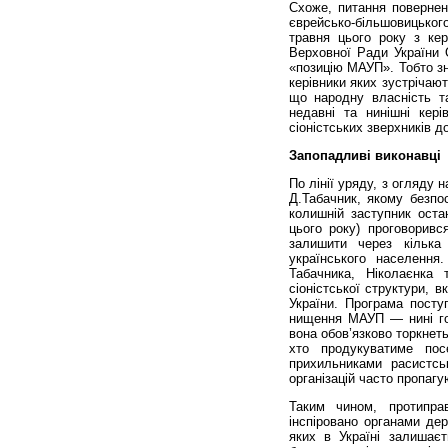
Схоже, питання повернен
єврейсько-більшовицьког
травня цього року з кер
Верховної Ради України 
«позицію МАУП». Тобто зн
керівники яких зустрічаю
що народну власність т
недавні та нинішні кері
сіоністських зверхників д
Запопадливі виконавці
По лінії уряду, з огляду 
Д.Табачник, якому безпос
колишній заступник оста
цього року) проговорив
залишити через кільк
українського населення
Табачника, Ніколаєнка
сіоністської структури, в
України. Програма поступ
нищення МАУП — нині гол
вона обов’язково торкнет
хто продукуватиме пос
прихильниками расистсь
організацій часто пропагу
Таким чином, протипра
інспіровано органами де
яких в Україні залишає