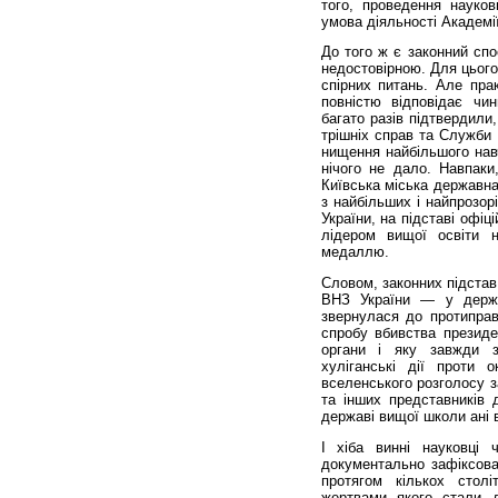
того, проведення науко
умова діяльності Академії
До того ж є законний спо
недостовірною. Для цього
спірних питань. Але пра
повністю відповідає чи
багато разів підтвердили,
трішніх справ та Служби
нищення най­більшого нав
нічого не дало. Навпаки
Київська міська державна
з найбільших і найпрозор
України, на підставі офі
лідером вищої освіти 
медаллю.
Словом, законних підстав
ВНЗ України — у держа
звернулася до протиправ
спробу вбивства президе
органи і яку завжди з
хуліганські дії проти 
вселенського розголосу з
та інших представників 
державі вищої школи ані в
І хіба винні науковці 
документально зафіксова
протягом кількох стол
жертвами якого стали 