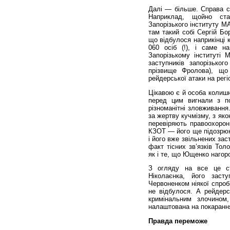
Далі — більше. Справа с
Наприклад, щойно ста
Запорізького інституту М
там такий собі Сергій Бо
що відбулося наприкінці к
060 осіб (!), і саме на
Запорізькому інституті 
заступників запорізьког
прізвище Фролова), що
рейдерської атаки на рег
Цікавою є й особа колишн
перед цим вигнали з по
різноманітні зловживанн
за жертву кучмізму, з як
перевіряють правоохорон
КЗОТ — його ще підозрюют
і його вже звільнених зас
факт тісних зв’язків Толо
як і те, що Ющенко нагор
З огляду на все це ст
Ніколаєнка, його засту
Червоненком ніякої спроб
не відбулося. А рейдерс
кримінальним злочином
налаштована на покарання
Правда переможе