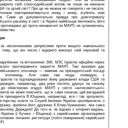
оширила свій сіоно-юдейський вплив не лише на нинішню
ША та цілий світ? Про це не можна не говорити і не писати,
лочини повторюватимуться знову і знову, згублять нові
тів. Саме ця документальна правда про довготривалу
ського расизму в світі і в Україні найбільше бентежить його
ь протиправні дії проти ненависної їм МАУП, не зупиняючись
вбивство.
ори
 за нескінченними репресіями проти вищого навчального
 тому, що він чесно і відкрито виконує свій науковий та
зарубіжних та вітчизняних ЗМІ, МЗС Ізраїлю офіційно через
агало протиправного закриття МАУП. Такі вказівки дає
йськового злочинця — замінив на президентській посаді
й злочинець. Але саме такі люди, очевидно, є
Ізраїлю та підпорядкованої йому державної влади США та
держдеп, наприклад, два роки поспіль друкує на своєму
, де обов’язково згадує МАУП у світлі «антисемітської»
 семітів не може пояснити, що ж саме означає цей вигаданий
ля президента В.Ющенка, наприклад, все і так зрозуміло,
істерству освіти та Службі безпеки України «розібратися» з
дказку зробила його дружина К.Клер-Чумаченко, яка сама
існому Держдепі! До того ж, як відомо з інтернет-видань,
 України (і Кучми, і Ющенка) з єв­рейськими організаціями
ловних питання: реституція (тобто повернення) єврейської
УП.