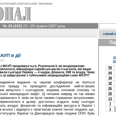
олітичний освітянський тижневик
№ 19 (222)
23 - 29 травня 2007 року
свіжий 
Пі
УП в дії
2
року
2
 з МАУП продовжується. Розпочали її, як неодноразово
50
омлялося, міжнародні єврейсько-расистські кола, які міцно
вали сьогодні Україну — її надра, фінанси, ЗМІ та владу. Чому
44
ь ці зайди разом з тубільними запроданцями саме МАУП?
38
кадемічні видання та наукові конференції не бояться
32
рити правду та проводити дослідження найгостріших
26
ем минулого і сьогодення, зокрема злочинів сіонізму та
20
ської міжнародної мафії. Ці питання навряд чи так жваво
орювалися б, якби не були такими страшенно актуальними.
13
ереконатися в цьому, достатньо згадати, кому сьогодні
7
ать владні, фінансові та інформаційні ресурси в Україні і
1
це вголос і відверто є обов’язком кожної чесної людини, що,
нституцією України та Декларацією прав людини ООН. Крім