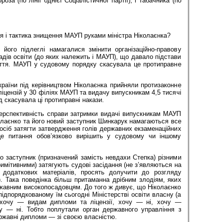
оза (по лінії однієї Соціалістичної партії), і Табачника (по
ія і тактика знищення МАУП руками міністра Ніколаєнка?
 його підлеглі намагалися змінити організаційно-правову
ів освіти (до яких належить і МАУП), що давало підстави
ття. МАУП у судовому порядку скасувала це протиправне
раїни під керівництвом Ніколаєнка прийняли протизаконне
іцензій у 30 філіях МАУП та видачу випускникам 4,5 тисячі
 скасувала ці протиправні накази.
перспективність справи затримки видачі випускникам МАУП
лаєнко та його новий заступник Шинкарук намагаються все
осіб затягти затвердження голів державних екзаменаційних
це питання обов’язково вирішить у судовому чи іншому
ого заступник (призначений замість невдахи Степка) різними
имітивними) затягують судові засідання (не з’являються на
 додаткових матеріалів, просять долучити до розгляду
о). Така поведінка більш притаманна дрібним злодіям, яких
ржавним високопосадовцям. До того ж дивує, що Ніколаєнко
ідпорядкованому їм сьогодні Міністерстві освіти власну (а
 хочу — видам дипломи та ліцензії, хочу — ні, хочу —
у — ні. Тобто поплутали орган державного управління з
ржавні дипломи — зі своєю власністю.