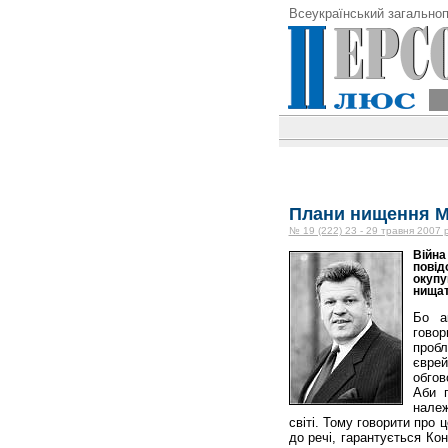
Всеукраїнський загальноп
Плани нищення МА
№ 19 (222) 23 - 29 травня 2007 
Війна
повід
окупу
нищат
Бо а
гово
пробл
єврей
обгов
Аби п
належ
світі. Тому говорити про 
до речі, гарантується Ко