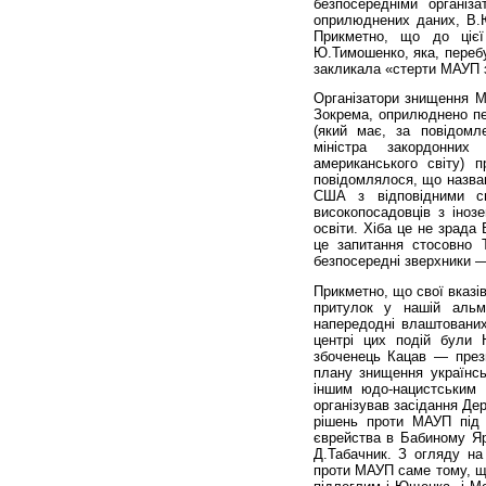
безпосередніми організ
оприлюднених даних, В.Ющ
Прикметно, що до цієї
Ю.Тимошенко, яка, перебу
закликала «стерти МАУП з
Організатори знищення М
Зокрема, оприлюднено пе
(який має, за повідомл
міністра закордонних
американського світу) 
повідомлялося, що назван
США з відповідними с
високопосадовців з іноз
освіти. Хіба це не зрада 
це запитання стосовно 
безпосередні зверхники —
Прикметно, що свої вказ
притулок у нашій альм
напередодні влаштованих
центрі цих подій були
збоченець Кацав — прези
плану знищення українсь
іншим юдо-нацистським о
організував засідання Дер
рішень проти МАУП під 
єврейства в Бабиному Яр
Д.Табачник. З огляду на
проти МАУП саме тому, що