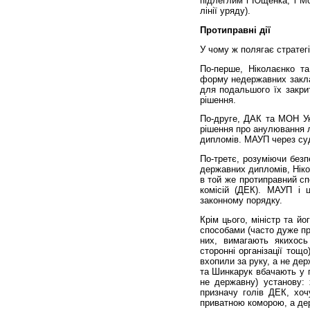
підлеглим і Ющенка, і Мор
лінії уряду).
Протиправні дії
У чому ж полягає стратег
По-перше, Ніколаєнко та
форму недержавних заклад
для подальшого їх закри
рішення.
По-друге, ДАК та МОН Ук
рішення про анулювання л
дипломів. МАУП через суд
По-третє, розуміючи без
державних дипломів, Ніко
в той же протиправний сп
комісій (ДЕК). МАУП і 
законному порядку.
Крім цього, міністр та й
способами (часто дуже пр
них, вимагають якихось
сторонні організації тощ
вхопили за руку, а не де
та Шинкарук вбачають у п
не державну) установу:
призначу голів ДЕК, хоч
приватною коморою, а де