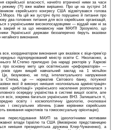
ня єврейської власності, начебто втраченої ними за часи
о режиму (?!) вже майже вирішено. Про це на зустрічі 14
івником єврейського конгресу США відзвітувався голова
О.Мороз. На цій же зустрічі було порушено й питання про
ову два головних питання для всіх єврейських організацій,
ться з українськими високопосадовцями — віддай нам ні за
а закрий ні за що ненависну нам МАУП! Зрозуміло, що
вники Української держави беззаперечно беруть вказівки
о негайного виконання.
на все, координатором виконання цих вказівок є віце-прем’єр
ередньо підпорядкований міністр освіти С. Ніколаєнко, а
ннього М.Степко прилюдно (на нараді ректорів у Харкові
ся про основну мету цих освітянських «реформаторів» —
а років один вищий навчальний заклад на 1 мільйон
. Це, безумовно, не плід інтелектуального напруження
 та Степка, це — норматив Світового банку, потужної
казівки якої й виконує нинішня «колоніальна адміністрація»
ової «дебілізації» українського населення розпочалася з
овного осередку українства в системі вищої освіти, але
ься всіх, зокрема багатьох українських ВНЗ. Залишаться ті,
ередню освіту і космополітичну ідеологію, очолювані
ких і сексуальних збочень (саме керівники єврейських
ють вживання наркотиків та гомосексуальну орієнтацію).
вне переслідування МАУП за ідеологічними мотивами
ржавної влади Ізраїлю та США (ймовірною представницею
ться нинішня президентська дружина Клер-Чумаченко), а