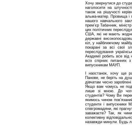
Хочу звернутися до студент
наголосити на штучності
також на рішучості кері
альма-матер. Прізвища і 
нашого навчального зак
прем’єр Табачник, мініст
цих політичних переслідув
США, які не мають жодног
державні високопосадовц
кіл, у найближчому майбу
покарані за всі свої з
переслідування українсь
Академії робить все від 
всіх спірних питаннях 
випускникам МАУП.
І наостанок, хочу ще ра
Панове, не беріть на душ
дівчатам чесно зароблені
Якщо вам чомусь не подо
лише зі мною. До чого 
студентів? Чому Ви перен
якимось чином пов’язани
студенти і випускники М
співгромадяни, які прагн
заважаєте? Так, як чини
колективну відповідальні
назавжди минули. Будь ла