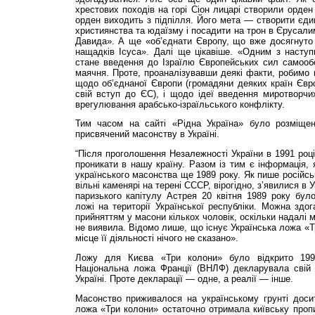
хрестових походів на горі Сіон лицарі створили орден
орден виходить з підпілля. Його мета — створити єдину
християнства та юдаїзму і посадити на трон в Єрусалим
Давида». А ще «об’єднати Європу, що вже досягнуто
нащадків Ісуса». Далі ще цікавіше. «Одним з наступ
стане введення до Ізраїлю Європейських сил самоо
маячня. Проте, проаналізувавши деякі факти, робимо в
щодо об’єднаної Європи (громадяни деяких країн Євр
свій вступ до ЄС), і щодо ідеї введення миротворчи
врегулювання арабсько-ізраїльського конфлікту.
Тим часом на сайті «Рід­на Україна» було розміщен
присвячений масонству в Україні.
“Після проголошення Незалежності України в 1991 роц
проникати в нашу країну. Разом із тим є інформація, 
українського масонства ще 1989 року. Як пише російсь
вільні каменярі на терені СССР, вірогідно, з’явилися в У
паризького капітулу Астрея 20 квітня 1989 року бул
ложі на території Української республіки. Можна зд
прийняттям у масони кількох чоловік, оскільки надалі 
не виявила. Відомо лише, що існує Українська ложа «Т
місце її діяльності нічого не сказано».
Ложу для Києва «Три колони» було відкрито 19
Національна ложа Франції (ВНЛФ) декларувала свій
Україні. Проте декларації — одне, а реалії — інше.
Масонство приживалося на українському грунті доси
ложа «Три колони» остаточно отримала київську пропи