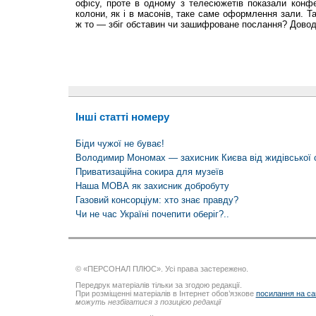
офісу, проте в одному з телесюжетів показали конфе
колони, як і в масонів, таке саме оформлення зали. Т
ж то — збіг обставин чи зашифроване послання? Дово
Інші статті номеру
Біди чужої не буває!
Володимир Мономах — захисник Києва від жидівської 
Приватизаційна сокира для музеїв
Наша МОВА як захисник добробуту
Газовий консорціум: хто знає правду?
Чи не час Україні почепити оберіг?..
© «ПЕРСОНАЛ ПЛЮС». Усі права застережено.
Передрук матеріалів тільки за згодою редакції.
При розміщенні матеріалів в Інтернет обов’язкове
посилання на са
можуть незбігатися з позицією редакції