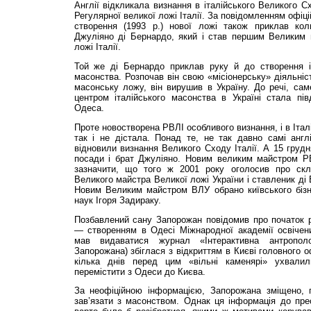
Англії відкликала визнання в італійського Великого С
Регулярної великої ложі Італії. За повідомленням офіц
створення (1993 р.) нової ложі також приклав ко­
Джуліяно ді Бернардо, який і став першим Великим 
ложі Італії.
Той же ді Бернардо приклав руку й до створення іта
масонства. Розпочав він свою «місіонерську» діяльніс
масонську ложу, він вирушив в Україну. До речі, са
центром італійського масонства в Україні стала пі
Одеса.
Проте новостворена РВЛІ особливого визнання, і в Італі
так і не дістала. Понад те, не так давно самі англ
відновили визнання Великого Сходу Італії. А 15 грудн
посади і брат Джуліяно. Новим великим майстром РВ
зазначити, що того ж 2001 року оголосив про ск
Великого майстра Великої ложі України і ставленик ді
Новим Великим майстром ВЛУ обрано київського бізн
наук Ігоря Задираку.
Позбавлений сану Запорожан повідомив про початок 
— створенням в Одесі Міжнародної академії освічени
мав видаватися журнал «Інтерактивна антрополо
Запорожана) збіглася з відкриттям в Києві головного о
кілька днів перед цим «вільні каменярі» ухвали
перемістити з Одеси до Києва.
За неофіційною інформацією, Запорожана зміщено, 
зав’язати з масонством. Однак ця інформація до прес