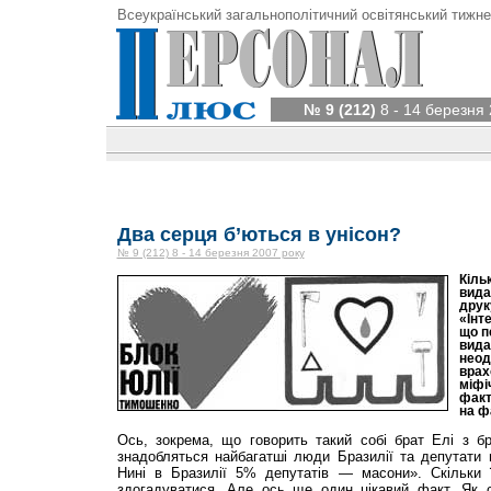
Всеукраїнський загальнополітичний освітянський тижне
№ 9 (212)
8 - 14 березня 
Два серця б’ються в унісон?
№ 9 (212) 8 - 14 березня 2007 року
Кіль
вида
друк
«Інт
що п
вида
неод
врах
міфіч
факт
на ф
Ось, зокрема, що говорить такий собі брат Елі з б
знадобляться найбагатші люди Бразилії та депутати
Нині в Бразилії 5% депутатів — масони». Скільки
здогадуватися. Але ось ще один цікавий факт. Як 