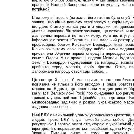
варто було б розібратися, якими ж мотивами керува
працівник Валерій Запорожан, коли вступав у масон
потрібно?
В одному з інтерв’ю (на жаль, його так і не було опублі
заявив , що він на певному етапі зрозумів: окрім наук
що дало б змогу контактувати з людьми, які допом
«наявні наробки». Він також зазначив, що вступивши д
дає великі переваги не тільки йому, його інституту, 
інформацією газети «Сегодня», нині одеський ректор у
професором, братом Крістіаном Бернардо, який перши
Кілька років тому свою поїздку найбільшими медични
присвячена 30-річчю першої операції з пересадки серц
саме з Одеси. А на врученні ордена Миколи Чудотво
Землі» Бернардо, подякувавши за нагороду, назвав
прийнято серед масонів, своїм братом. Отже, ви
Запорожана напрошуються самі собою...
Цікаво ще й інше. У масонських колах подейкуют
пов’язана не тільки з його виходом з рядів братств
масонства. Відомо, що переговори між дистриктом Ук
(за участі Великої ложі Росії) про об’єднання або регу
тривають увесь цей час. Щонайбільше, відставка і Б
безпосередньо задіяних у розколі українського масо
згаданих переговорів.
Нині ВЛУ є найбільший уламок українського братства, 
людей. Проте ВЛУ існує немовби сама собою. Для
регулярною і вартою уваги структурою є український д
вірогідно, й створюватиметься незабаром єдина Регул
України. Питання лише в тому, чи захочуть 