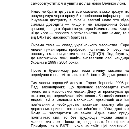
саморозпуститися й увійти до лав нової Великої ложі.
Якщо не брати до уваги все сказане, важко зрозуміти
популяризує через пресу й телебачення інформацію про
існування дистрикту в Україні взагалі мало хто від
силами доводити — якщо й не закордонним братам
громаді, — що в Україні існує одна Велика ложа. Кері
ні до чого — проблем з регулярністю в них немає, та в
від ВЛУ) до масовості братства.
Окрема тема — склад українського масонства. Сере
людей гуманітарних професій, політиків. У пресу на
посвяту в масони деяких членів СДПУ(О). Подейкують, 
до масонських лож, навіть виставляли свої кандид
України в 1999 і 2004 роках.
Проте в будь-якому разі тема впливу масонів на 
перебуває в полі мітотворчості й гіпоте. Жодних реальн
Тим часом народний депутат Тарас Чорновіл 2003 ро
Раді законопроект, що пропонує запровадити кримі
членство в масонських ложах. Депутат пропонував до
статтею, що передбачає обмеження або позбавлення в
людей, які є членами масонської організації або ін
пов’язаний з необхідністю приймати присягу або да
державних присяг і законних обов’язків. Утім, далі за
Чому — здогадатися не важко. Адже якщо приди
політичних сил, то без труднощів можна знайти 
масонських лож. Понад те, іноді навіть їхні офіси 
Приміром, як у БЮТ. І хоча на сайті цієї політичної