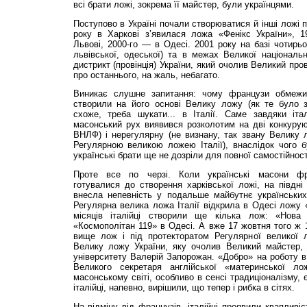
всі брати ложі, зокрема її майстер, були українцями.
Поступово в Україні почали створюватися й інші ложі 
року в Харкові з’явилася ложа «Фенікс України», 1
Львові, 2000-го — в Одесі. 2001 року на базі чотирьох
львівської, одеської) та в межах Великої національ
дистрикт (провінція) України, який очолив Великий про
про останнього, на жаль, небагато.
Виникає слушне запитання: чому французи обмежи
створили на його основі Велику ложу (як те було зр
схоже, треба шукати... в Італії. Саме завдяки іта
масонський рух виявився розколотим на дві конкуруюч
ВНЛФ) і нерегулярну (не визнану, так звану Велику 
Регулярною великою ложею Італії), внаслідок чого б
українські брати ще не дозріли для пов­ної самостійност
Проте все по черзі. Коли українські масони фра
готувалися до створення харківської ложі, на півдні 
внесла непевність у подальше майбутнє українських
Регу­ляр­на велика ложа Італії відкрила в Одесі ложу
місяців італійці створили ще кілька лож: «Нова
«Космополітан 119» в Одесі. А вже 17 жовтня того ж 1
вище лож і під протекторатом Регулярної великої 
Велику ложу України, яку очолив Великий майстер,
університету Валерій Запорожан. «Добро» на роботу в 
Великого секретаря англійської «материнської ло
масонському світі, особливо в сенсі традиціоналізму,
італійці, напевно, вирішили, що тепер і рибка в сітях.
На відміну від французів, італійці проявили квапливі