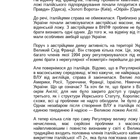
ложі італійського підпорядкування почали плодитися в
Правди» (Одеса), «Золоті Ворота» (Київ), «Обрій» (Одеса
До речі, італійцями справа не обмежилася. Приблизно у
України почали активізуватися австрійські масони, я
віденській ложу. З австрійцями в ВНЛФ проблем не бул
брати визнають одні одних. До того ж, на відміну від іт
мали особливих амбіцій щодо України.
Поруч з австрійцями деяку активність на території Ук
Великий Схід Франції. Він створив кілька лож. Це, зок
багато членів якої 1994 року регуляризувалося під 
деякі брати з нерегулярної «Геометрії» перейшли до ре
Але повернімося до італійців. Відомо, що в Регулярної
в масонському середовищі, м’яко кажучи, не найкраща.
ВЛУ від англійців, справа й закінчилася. Великі л
Америки, Росії, Туреччини, Франції, Ізраїлю, Німеч
України. Що це означає? Та хоч би те, що брати з В
окрім Англії; для них було закрито доступ у град
третього, як і структури Йоркського Статуту, Королівс
схоже, всі ці проблеми не надто обходили. Їм було д
Однак незабаром після створення ВЛУ в італійців по
єдиною твердинею й надією — Великою ложею Англії.
А тепер кілька слів про саму Регулярну велику ложу І
нечисленна, має серйозні проблеми з масонс
найвпливовішим і повністю визнаним у світі є Великий
традиційно входить половина членів італійського кабіне
викриттям італійської «П 2», яка була пов’язана саме