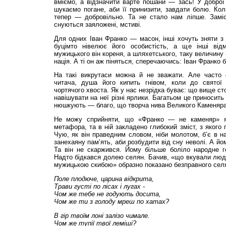
вміємо, а відзначити варте пошани — зась! У добро
шукаємо погане, аби її принизити, завдати болю. Кол
тепер — добровільно. Та не стало нам ліпше. Замі
снуються заяложені, мстиві.
Для одних Іван Франко — масон, інші хочуть зняти з
буцімто нівелює його особистість, а ще інші ві
мужицького він кореня, а шляхетського, таку величину
нація. А ті он аж піняться, сперечаючись: Іван Франко 
На такі викрутаси можна й не зважати. Але часто 
читача, душа його кипить гнівом, коли до святої
чортячого хвоста. Як у нас незрідка буває: що вище ст
навішувати на неї різні ярлики. Багатьом це приносит
нюшкують — благо, що творча нива Великого Каменяра
Не можу сприйняти, що «Франко — не каменяр» як
метафора, та в ній закладено глибокий зміст, з якого
Чую, як він праведним словом, ніби молотом, б’є в на
занехаяну пам’ять, аби розбудити від сну неволі. А йо
Та він не скаржився. Йому більше боліло народне го
Надто бідкався долею селян. Бачив, «що вкували люд 
мужицькою скибою» образно показано безправного сел
Поле плодюче, царина
відкрита,
Трави густі по лісах
і лугах -
Чом же тебе не годують
досита,
Чом же ти з голоду мреш
по хатах?
В гір твоїм лоні залізо
чимале.
Чом же тупії твої леміші?