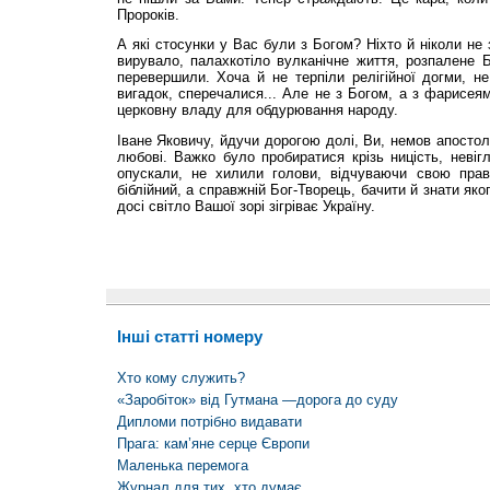
Пророків.
А які стосунки у Вас були з Богом? Ніхто й ніколи не
вирувало, палахкотіло вулканічне життя, розпалене Б
перевершили. Хоча й не терпіли релігійної догми, н
вигадок, сперечалися... Але не з Богом, а з фарисеям
церковну владу для обдурювання народу.
Іване Яковичу, йдучи дорогою долі, Ви, немов апостол
любові. Важко було пробиратися крізь ницість, невігл
опускали, не хилили голови, відчуваючи свою прав
біблійний, а справжній Бог-Творець, бачити й знати як
досі світло Вашої зорі зігріває Україну.
Інші статті номеру
Хто кому служить?
«Заробіток» від Гутмана —дорога до суду
Дипломи потрібно видавати
Прага: кам’яне серце Європи
Маленька перемога
Журнал для тих, хто думає