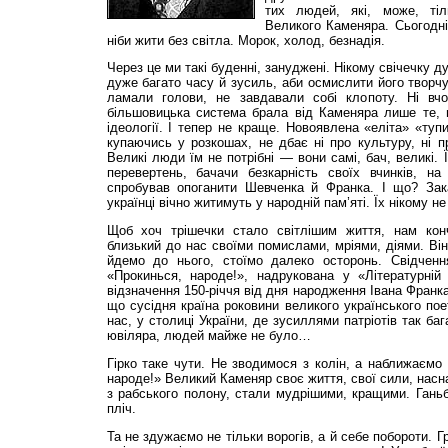
тих людей, які, може, тіл
Великого Каменяра. Сьогодні
ніби жити без світла. Морок, холод, безнадія.
Через це ми такі буденні, зануджені. Нікому свічечку д
дуже багато часу й зусиль, аби осмислити його творч
ламали голови, не завдавали собі клопоту. Ні вчор
більшовицька система брала від Каменяра лише те, щ
ідеології. І тепер не краще. Новоявлена «еліта» «туп
купаючись у розкошах, не дбає ні про культуру, ні пр
Великі люди їм не потрібні — вони самі, бач, великі.
перевертень, бачачи безкарність своїх вчинків, н
спробував опоганити Шевченка й Франка. І що? Зак
українці вічно житимуть у народній пам’яті. Їх нікому не
Щоб хоч трішечки стало світлішим життя, нам конч
близький до нас своїми помислами, мріями, діями. Він
йдемо до нього, стоїмо далеко осторонь. Свідченн
«Прокинься, народе!», надрукована у «Літературній 
відзначення 150-річчя від дня народження Івана Франк
що сусідня країна роковини великого укра­їн­ського по
нас, у столиці України, де зусиллями патріотів так б
ювіляра, людей майже не було…
Гірко таке чути. Не зводимося з колін, а наближаємо
народе!» Великий Каменяр своє життя, свої сили, насн
з рабського полону, стали мудрішими, кращими. Гань
пліч.
Та не здужаємо не тільки ворогів, а й себе побороти. 