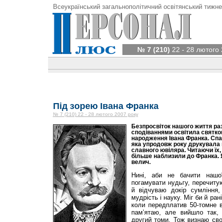
Всеукраїнський загальнополітичний освітянський тижне
№ 7 (210)
22 - 28 лютого 
Під зорею Івана Франка
№ 7 (210) 22 - 28 лютого 2007 року
Безпросвіток нашого життя ра
сподіваннями освітила святков
народження Івана Франка. Спас
яка упродовж року друкувала 
славного ювіляра. Читаючи їх,
більше наблизили до Франка. Я
велич.
Нині, аби не бачити нашої
погамувати нудьгу, перечитую
й відчуваю докір сумління,
мудрість і науку. Міг би й ран
коли передплатив 50-томне в
пам’ятаю, але вийшло так,
другий томи. Тож визнаю сво