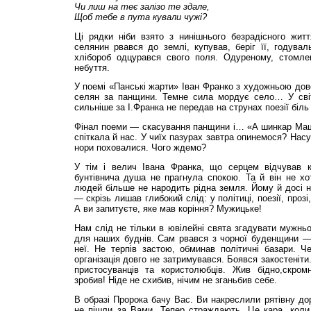
Чи лиш на теє залізо
те здале,
Щоб тебе в пута кували
чужі?
Ці рядки ніби взято з нинішнього безрадісного житт
селянин рвався до землі, купував, беріг її, годува
хлібороб одцурався свого поля. Одуреному, стомле
небуття.
У поемі «Панські жарти» Іван Франко з художньою дов
селян за панщини. Темне сила мордує село… У світов
сильніше за І.Франка не передав на струнах поезії біль
Фінал поеми — скасування панщини і… «А шинкар Машк
спіткала й нас. У чиїх пазурах завтра опинемося? Нас
нори поховалися. Чого ждемо?
У тім і велич Івана Франка, що серцем відчував к
бунтівнича душа не прагнула спокою. Та й він не хот
людей більше не народить рідна земля. Йому й досі н
— скрізь лишав глибокий слід: у політиці, поезії, прозі
А ви запитуєте, яке мав коріння? Мужицьке!
Нам слід не тільки в ювілейні свята згадувати мужньо
для наших буднів. Сам рвався з чорної буденщини — 
неї. Не терпів застою, обминав політичні базари. Ч
організація довго не затримувався. Боявся закостеніти
пристосуванців та користолюбців. Жив бідно,скром
зробив! Ніде не схибив, нічим не зганьбив себе.
В образі Пророка бачу Вас. Ви накреслили рятівну дор
не пішли за Вами. Тепер страждають. Це кара, кол