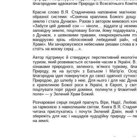
благородним адвокатом Природи із Всесвітнього Коміте
Красне слово В.Я. Стадниченка наповнене магічною
образної системи: «Сонячна краплина Божого дощу
землю і стала Дунаєм». Разом з автором мимоволі хоч
«Забути цей дивний сон — ніколи… віддати ці незем
заповідну землю, поціловану Богом, йому подарувала Д
з Дунаєм, з шовковими травами, хмарнокрильним пт
мандруємо крізь «білосніжний лебединий рай», «
Храмі». Ми зачаровуємося небесними ризами слова в х
стоїть на моєму серці …».
Автор підтримує й стверджує перспективний екологіч
туризм, який розвивається останнім часом в Україні. 
ознаками природного, зеленого, м’якого туризму, бл
Природу, як на зустріч з Батьком і Матір’ю. Осе
благородна ідея повернутися до своєї одвічної сутнос
Природою, до шлюбу з нею. Для нього і для нас Дуна
є крапелиною Божої роси в Україні, в Європі, у сві
поцілувати поріг рідної домівки, полинути у блакитни
поле» — у Зелений Храм Божий.
Розчаровані серця людей прагнуть Віри, Надії, Любові
за гармонією з навколишнім світом. Книга В.Я. Стадн
читача прислухатись і почути Зелений Дзвін, який 
збережіть для нас і нащадків чудодійну природу — пе
на землі.