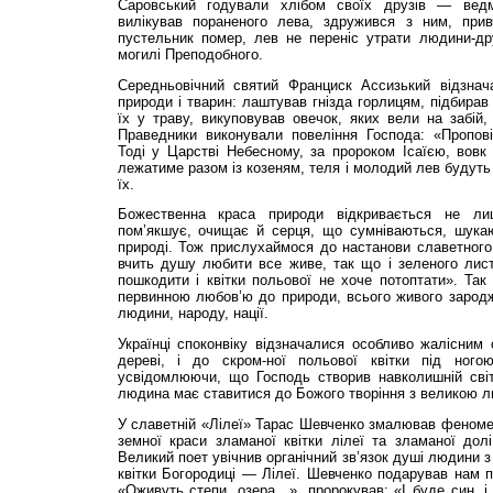
Саровський годували хлібом своїх друзів — ведм
вилікував пораненого лева, здружився з ним, прив
пустельник помер, лев не переніс утрати людини-дру
могилі Преподобного.
Середньовічний святий Франциск Ассизький відзна
природи і тварин: лаштував гнізда горлицям, підбирав 
їх у траву, викуповував овечок, яких вели на забій,
Праведники виконували повеління Господа: «Проповід
Тоді у Царстві Небесному, за пророком Ісаїєю, вовк
лежатиме разом із козеням, теля і молодий лев будуть
їх.
Божественна краса природи відкривається не л
пом’якшує, очищає й серця, що сумніваються, шукаю
природі. Тож прислухаймося до настанови славетного
вчить душу любити все живе, так що і зеленого лист
пошкодити і квітки польової не хоче потоптати». Так 
первинною любов’ю до природи, всього живого зародж
людини, народу, нації.
Українці споконвіку відзначалися особливо жалісним
дереві, і до скром-ної польової квітки під ногою
усвідомлюючи, що Господь створив навколишній сві
людина має ставитися до Божого творіння з великою лю
У славетній «Лілеї» Тарас Шевченко змалював феноме
земної краси зламаної квітки лілеї та зламаної дол
Великий поет увічнив органічний зв’язок душі людини 
квітки Богородиці — Лілеї. Шевченко подарував нам пр
«Оживуть степи, озера…», пророкував: «І буде син, і