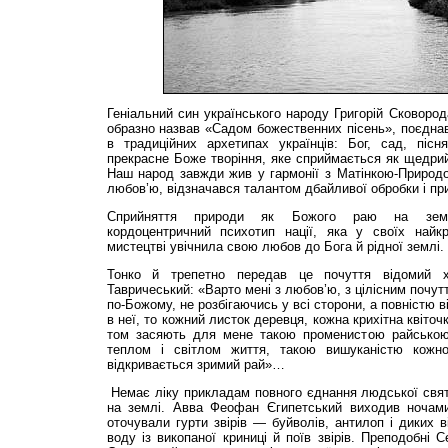
Геніальний син українського народу Григорій Сковород
образно назвав «Садом божественних пісень», поєдн
в традиційних архетипах українців: Бог, сад, піс
прекрасне Боже творіння, яке сприймається як щедрий
Наш народ завжди жив у гармонії з Матінкою-Природо
любов’ю, відзначався талантом дбайливої обробки і пр
Сприйняття природи як Божого раю на земл
кордоцентричний психотип нації, яка у своїх найк
мистецтві увічнила свою любов до Бога й рідної землі.
Тонко й трепетно передав це почуття відомий х
Тавричеський: «Варто мені з любов’ю, з цілісним почут
по-Божому, не розбігаючись у всі сторони, а повністю 
в неї, то кожний листок деревця, кожна крихітна квіточ
том засяють для мене такою променистою райською
теплом і світлом життя, такою вишуканістю кожн
відкривається зримий рай»…
Немає ліку прикладам повного єднання людської свято
на землі. Авва Феофан Єгипетський виходив ночами
оточували гурти звірів — буйволів, антилоп і диких в
воду із викопаної криниці й поїв звірів. Преподобні 