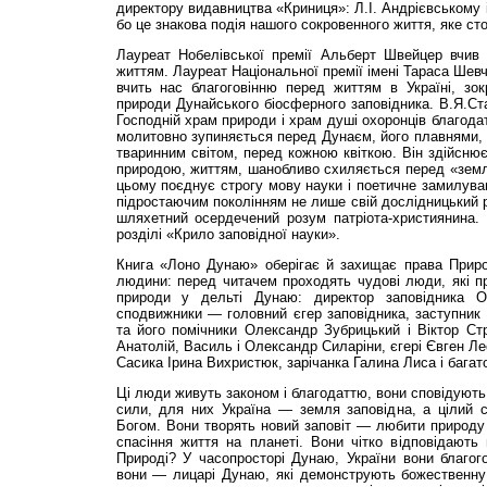
директору видавництва «Криниця»: Л.І. Андрієвському 
бо це знакова подія нашого сокровенного життя, яке ст
Лауреат Нобелівської премії Альберт Швейцер вчив
життям. Лауреат Національної премії імені Тараса Ше
вчить нас благоговінню перед життям в Україні, зок
природи Дунайського біосферного заповідника. В.Я.С
Господній храм природи і храм душі охоронців благодат
молитовно зупиняється перед Дунаєм, його плавнями,
тваринним світом, перед кожною квіткою. Він здійсню
природою, життям, шанобливо схиляється перед «земл
цьому поєднує строгу мову науки і поетичне замилуван
підростаючим поколінням не лише свій дослідницький р
шляхетний осердечений розум патріота-християнина.
розділі «Крило заповідної науки».
Книга «Лоно Дунаю» оберігає й захищає права Приро
людини: перед читачем проходять чудові люди, які п
природи у дельті Дунаю: директор заповідника О
сподвижники — головний єгер заповідника, заступник
та його помічники Олександр Зубрицький і Віктор Ст
Анатолій, Василь і Олександр Силаріни, єгері Євген Л
Сасика Ірина Вихристюк, зарічанка Галина Лиса і багат
Ці люди живуть законом і благодаттю, вони сповідують
сили, для них Україна — земля заповідна, а цілий 
Богом. Вони творять новий заповіт — любити природу н
спасіння життя на планеті. Вони чітко відповідають
Природі? У часопросторі Дунаю, України вони благого
вони — лицарі Дунаю, які демонструють божественну