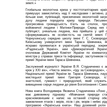
землі.»
Глобальна екологічна криза у посттоталітарних краї
примушує замислитись над її наслідками і активно, р
більше книг, публікацій, присвячених екологічній загр
духу людини породила кризу природи. Письменни
прогресивна громадськість б’ють на сполох, пр
войовничої людини і Матінки-Природи. Серед них і
публіцист, унікальна людина, яка прийшла у цей с
сформувавшись як особистість на святій землі Гр
Чорнухинську середню школу імені Г. С. Сковороди
Київському університеті імені Тараса Шевченка, й
яскраво проявилася в українській періодиці, зокрем
«Радянській Україні», нині «Демократичній Украї
очолював Державний Комітет України по кінематогр
міністра у справах преси та інформації, заступником г
премії України імені Тараса Шевченка.
Заслужений журналіст України В.Я. Стадниченко є ав
крок у XXI вік», «Чиста земля», «Іду за Сковородою»,
Національної премії України ім. Тараса Шевченка, лау
мистецької премії імені Григорія Сковороди, іс
знаттєлюб, гуманіст і природолюб, який служит
вивищенню серця людини до рівня Богопізнання і Само
Нова книга Володимира Яковича Стадниченка «Лоно Д
має дивовижну підназву: «Мовчання природи ст
красномовнішим є напис на останній сторінці об
замовлення птахів і звірів, лісів і рік, морів і небес 
програмою «Українська книга». Наш доземний уклін