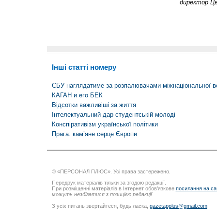
директор Ц
Інші статті номеру
СБУ наглядатиме за розпалювачами міжнаціональної в
КАГАН и его БЕК
Відсотки важливіші за життя
Інтелектуальний дар студентській молоді
Конспіративізм української політики
Прага: кам’яне серце Європи
© «ПЕРСОНАЛ ПЛЮС». Усі права застережено.
Передрук матеріалів тільки за згодою редакції.
При розміщенні матеріалів в Інтернет обов’язкове
посилання на са
можуть незбігатися з позицією редакції
З усіх питань звертайтеся, будь ласка,
gazetapplus@gmail.com