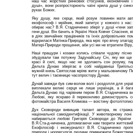
наш час жорстких ринкових стосунків, економічних і
душі», вони розпросторюють чаїні крила душі у синєне
руках Божих.
Яку душу, яке серце, який розум повинен мати авт
екофілософ і мрійник, який запитує у кожного з на
обирає нас? В.Я. Стадниченко зберіг у душі «гени зап
гени душі. Він бачить в Україні Ноєв Ковчег Спасіння, 
в діях звичайних працівників та їхніх добровільних по
відкрилася Матінка-Природа, яка мріє про вічну злаго
Матері-Природи прощення, аби усі ми не втратили Віру
Наші пращури і козаки колись співали чудову пісню 
збудували там потужну Задунайську Січ, яку ми ще 
красі й силі, якщо нас не здолають сон розуму, пар
Дельта Дунаю зберігає в собі найдавніші Трипільс
мужній князь Святослав мріяв жити у мальовничому Пе
тут велич і таємницю часопростору Дунаю.
Дунай завжди був сим-волом волі і роздолля для украї
виплекали великі серця не лише українців, а й бага
Дельта Дунаю під чарівним пером В.Я. Стадниченка в
Любові, яку яскраво й переконливо демонструють со
фотомайстра Василя Климова — воістину фотолітопис
Дух Сковороди вивищив талант автора, як стража у
національної самоідентифікації. У животворному лоні
набираються любові Григорія Сковороди до України і
В.Я.Ста-д-ниченка, допомагаючи нам творити життєвий 
Екофілософ і екожурналіст В.Я. Стадниченко пропо
природи і нооресурсів людини примножити Божествен