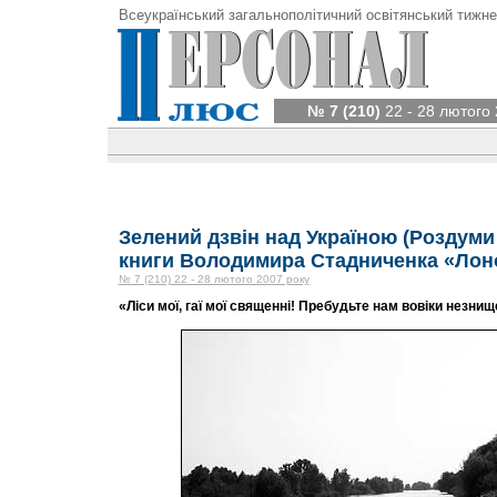
Всеукраїнський загальнополітичний освітянський тижне
№ 7 (210)
22 - 28 лютого 
Зелений дзвін над Україною (Роздуми
книги Володимира Стадниченка «Лон
№ 7 (210) 22 - 28 лютого 2007 року
«Ліси мої, гаї мої священні! Пребудьте нам вовіки незнищ