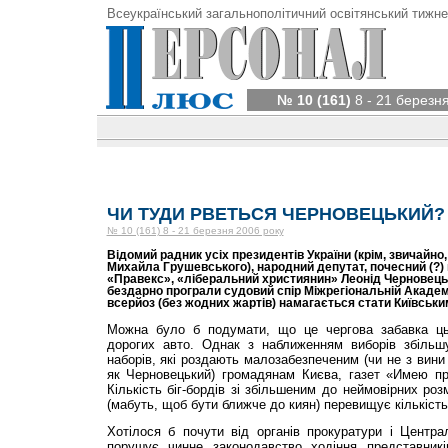
Всеукраїнський загальнополітичний освітянський тижне
№ 10 (161)
8 - 21 березн
ЧИ ТУДИ РВЕТЬСЯ ЧЕРНОВЕЦЬКИЙ?
№ 10 (161) 8 - 21 березня 2006 року
Відомий радник усіх президентів України (крім, звичайно
Михайла Грушевського), народний депутат, почесний (?)
«Правекс», «ліберальний християнин» Леонід Черновецьк
бездарно програли судовий спір Міжрегіональній Академ
всерйоз (без жодних жартів) намагається стати Київськи
Можна було б подумати, що це чергова забавка ць
дорогих авто. Однак з наближенням виборів збільшу
наборів, які роздають малозабезпеченим (чи не з вини 
як Черновецький) громадянам Києва, газет «Имею пра
Кількість біг-бордів зі збільшеним до неймовірних ро
(мабуть, щоб бути ближче до киян) перевищує кількість 
Хотілося б почути від органів прокуратури і Централ
порушує чинне законодавство ходіння представникі