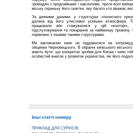
громадян з продпайками і нав’язливе, проти волі вибо
міську скриньку його газетки, яку багато хто вважає в
За деякими даними, у структурах «почесного през
далека від його улесливої усмішки атмосфера. Т
працювали або стажувалися у цій «конторі», 
підслуховування та покарання за найменшу провину. 
порівняно з іншими такими структурами.
Ми закликаємо киян не піддаватися на хитромудрі
обіцянки Черновецького. В обранні київського міськог
мають бути: що конкретно зробив для Києва і киян той
особистий внесок у розвиток українства, які його подал
Інші статті номеру
ПРИКЛАД ДЛЯ СУРКІСІВ