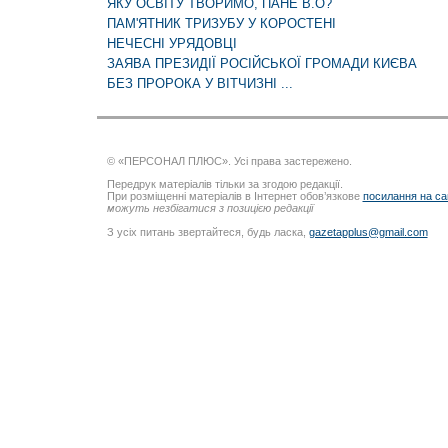
ЯКУ ОСВІТУ ТВОРИМО, ПАНЕ В.О?
ПАМ'ЯТНИК ТРИЗУБУ У КОРОСТЕНІ
НЕЧЕСНІ УРЯДОВЦІ
ЗАЯВА ПРЕЗИДІЇ РОСІЙСЬКОЇ ГРОМАДИ КИЄВА
БЕЗ ПРОРОКА У ВІТЧИЗНІ ...
© «ПЕРСОНАЛ ПЛЮС». Усі права застережено.
Передрук матеріалів тільки за згодою редакції.
При розміщенні матеріалів в Інтернет обов’язкове
посилання на са
можуть незбігатися з позицією редакції
З усіх питань звертайтеся, будь ласка,
gazetapplus@gmail.com