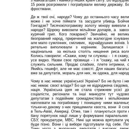
з найбагатших і наймогутніших країн світу. Бо відбудов
15 років розгромили і пограбували велику державу. Б
фростмани.
Де ж твої очі, народе? Чому до останнього часу вел
може і не хоче піймати та засудити убивць Бойчи
Гонгадзе? Тисячокілограмову золоту мінору вивезли 
народе? Щороку вивозили мільйони доларів, а завози
курячий грип. Кого покарано? Звичайно, не велик
безправний народ, приречений на жалюгідне існуванн
але мало сумлінних, сміливих, відчайдушних воїнів. Їх 
ретельно виполювали з корінням. Залишилася і
національна за екілька століть нищення риса воляч
Колись говорили: «Скажи, кому ти служиш - і я скажу,
усе видко. Назви своє прізвище - і я “скажу, на чи
служить сильним. Продає слабких, плете інтрижки, с
Якийсь гешефт, але не має совісті. Для наших багатьо
вже за депутатів, мораль для них, як одежа, для народ
Чому в нас немає української України? Бо не було і н
нас немає своєї влади? Бо ще не відроджена свідома, 
нація. Українська ідея не стала стрижнем усієї ді
соціалісти, регіонали та інші манкурти тут чудо
депутатам з подвійним громадянством і мільйонами
наплювати на пограбовану і понищену ними маленьку
тільки-но декому з них прищемили хвоста, вони й схов
в Тель-Авіві, Америці. Отже, там і плануються проти 
бачу порятунок нації лише у формуванні паралельних 
СБУ, прокуратури, МВС. Нині ще можна врятувати ук
буде пізно. Вони і ці вибори підготували під себе. Пот
Тому ніхто з вчорашніх депутатів і високих держа