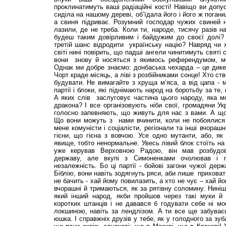
проклинатимуть ваші радіаційні кості! Навіщо ви доп
сиділа на нашому дереві, об’їдала його і його ж поган
а свиня підриває. Розумний господар чужих свиней н
лазили, де не треба. Коли ти, народе, тисячу разів н
будеш таким довірливим і байдужим до своєї долі?
третій шанс відродити українську націю? Навряд чи
світі нині повірить, що падші ангели чинитимуть святі 
вони знову й носяться з якимось референдумом, м
Однак ми добре знаємо: донбаська чехарда – це дик
Чорт краде місяць, а ліві з розбійниками сонце! Хто ст
будувати. Не вимагайте з хруща м’яса, а від цапа -
партії і блоки, які піднімають народ на боротьбу за те
А яких слів заслуговує частина цього народу, яка м
дракона? І все організовують ніби свої, громадяни Укр
голосно запевняють, що живуть для нас з вами. А що
Що вони можуть з нами вчинити, коли не побоялися 
мене комуністи і соціалісти, регіонали та інші вчора
гієни, що гієна з вовчою. Усе одно мутанти, або, я
явище, тобто ненормальне. Увесь лівий блок стоїть на
уже керував Верховною Радою, він мав розбудов
державу, але вкупі з Симоненками очолював і п
незалежність. Бо ці партії - бойові загони чужої дер
Біблію, вони навіть зодягнуть ряси, аби лише приховат
не бачить - хай йому повилазить, а хто не чує – хай йо
вчорашні й тримаються, як за рятівну соломину. Ниніш
який інший народ, якби пройшов через такі муки й 
коротких штанців і не давався б годувати себе ні м
локшиною, навіть за лендлізом. А ти все ще забуває
юшка. І справжніх друзів у тебе, як у голодного за зу