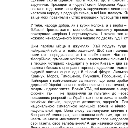
що пани скрізь однакові: що в Москві, що в Кракові! 
заручники. Президенти - однієї сили, Верховна Рада –
настане тоді, коли вони будуть заручниками лише свог
часточка народу з радощів скаче, а всі інші плачуть.
за це моїх правителів? Отих вчорашніх пустоцвітів і ни
У тебе, народе добра, як з курки молока, а з верби –
боїшся! Прожив життя, мов собака: половину проспав
показувала «керівна і спрямовуюча». І хочеш так 
кожного ненародженого Ісуса чекало по десять іуд і сті
Цим партіям місце в джунглях. Хай поїдуть туди 
найкращий той, хто найстрашніший. Щоб там і залишил
ними так породичався, як і зі своїм горем. Ніяк не
тілогрійкою, гумовими чобітьми, зековськими піснями і 
з перших чотирьох кандидатів у мери Києва – два єв
партіях і блоках є ці вправні торгівці людськими тілам
видимій частині сцени одні й ті самі фігури. Ляльков
Кравчук, Мороз, Тимошенко, Янукович, Порошенко, Ли
Найперше і найголовніше запитання: що вони зроби
держави? Україні вони не забезпечили ні політичної, 
людям - гідного життя. Вояків УПА, які воювали в над
фронти, так і не прирівняли за пільгами до черво
незаконних репресій на Україні так і не отримали необх
загиблих батьків, вкрадене дитинство, здоров’я. По
національною символікою колишніх вояків й нічого
національної ідеї. Вони знову запланували цинічно 
безправний електорат, заспокоюючи себе тим, що не м
навіть не маєш можливості висловити своє невдоволе
свої газети, своє телебачення? А ще навчився облизув
Дуже мені подобаються японці. Вони спочатку міря