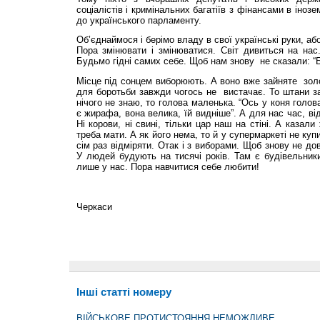
соціалістів і кримінальних багатіїв з фінансами в іноз
до українського парламенту.
Об’єднаймося і берімо владу в свої українські руки, а
Пора змінювати і змінюватися. Світ дивиться на нас
Будьмо гідні самих себе. Щоб нам знову не сказали: “Б
Місце під сонцем виборюють. А воно вже зайняте зо
для боротьби завжди чогось не вистачає. То штани з
нічого не знаю, то голова маленька. “Ось у коня голов
є жирафа, вона велика, їй видніше”. А для нас час, в
Ні корови, ні свині, тільки цар наш на стіні. А казали
треба мати. А як його нема, то й у супермаркеті не куп
сім раз відміряти. Отак і з виборами. Щоб знову не до
У людей будують на тисячі років. Там є будівельники
лише у нас. Пора навчитися себе любити!
Черкаси
Інші статті номеру
ВІЙСЬКОВЕ ПРОТИСТОЯННЯ НЕМОЖЛИВЕ