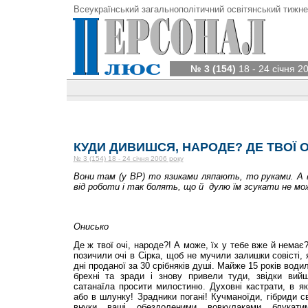
Всеукраїнський загальнополітичний освітянський тижне
№ 3 (154)
18 - 24 січня 2
КУДИ ДИВИШСЯ, НАРОДЕ? ДЕ ТВОЇ О
№ 3 (154) 18 - 24 січня 2006 року
Вони там (у ВР) то язиками ляпають, то руками. А в
від роботи і так болять, що й дулю їм зсукати не мо
Онисько
Де ж твої очі, народе?! А може, їх у тебе вже й немає
позичили очі в Сірка, щоб не мучили залишки совісті,
дні проданої за 30 срібняків душі. Майже 15 років вод
брехні та зради і знову привели туди, звідки вий
сатанаїла просити милостиню. Духовні кастрати, в як
або в шлунку! Зрадники погані! Кучманоїди, гібриди сви
внуки ваші обездоленими вовкулаками блука