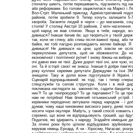
спочатку шиють, потім перешивають, підганяють під на
або реформами. Бо голови зациклилася на Марксі і Ле
Вол-Стріт. Маленький приклад. Адміністративний поділ
районів, потім зробили 9. Тепер хочуть залишити 5-
хвороба. Заганяти людей в черги – до магазинів, со
столів! У столиці Австрії 10 районів, 2 млн населення.
щоб народ не мав спокою. Якщо в тебе, народе, все
дивишся? Інакше бачив би, що твориться у твоїй держав
так, коли не гляну, або спиш після важкої праці, або
байки, які тобі лагідно розповідають великі байкарі. 
дивишся! Не дивишся на ціни, щоб зовсім не ослі
перекуплених депутатів, щоб не збожеволіти. До ч
економічної і політичної руїни! І знову біжиш на вибори,
очі давно вже не твої. Дуже дорогі твої очі, але чужі, х
очі. Та й історії своєї не знаєш. Інакше б добре пам’я
року куплені євреями депутати Держдуми та їхні ЗМ
знищили. Таку ж долю вони підготували й Україні. 
Сценарій відпрацьований: як тоді, так і тепер спер
спецслужби та силові структури. Коли і в якій д
покликана наглядати за законністю, садити бандитів у
них?! То це генпрокурор? То це парламент? То це пр
нам не потрібна! Нам ближчий гетьманський устрій. 
керівники періодично звітували перед народом - і доб
думав, чому наші чиновники високого рангу, деякі пол
носити чорні окуляри. Мабуть, у такий спосіб ховають в
соромно, що вони не відпрацьовують грошей, що йдут
Податків, які здирають з народу. Згадайте німецьке див
За лічені роки було цілком відбудовано зруйнован
керував німець Ерхард. А чи - Хіросіму, Нагасакі, розг