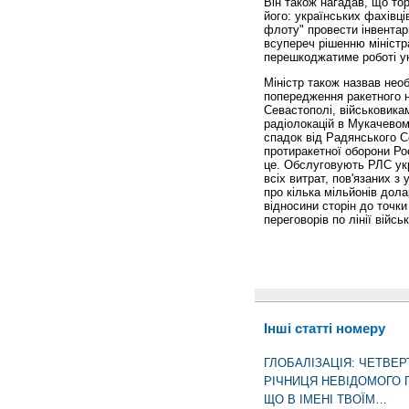
Він також нагадав, що торі
його: українських фахівц
флоту" провести інвентар
всупереч рішенню міністра
перешкоджатиме роботі укр
Міністр також назвав нео
попередження ракетного 
Севастополі, військовика
радіолокацій в Мукачевом
спадок від Радянського Со
протиракетної оборони Рос
це. Обслуговують РЛС укра
всіх витрат, пов'язаних з 
про кілька мільйонів дола
відносини сторін до точк
переговорів по лінії війсь
Інші статті номеру
ГЛОБАЛІЗАЦІЯ: ЧЕТВЕР
РІЧНИЦЯ НЕВІДОМОГО 
ЩО В ІМЕНІ ТВОЇМ…