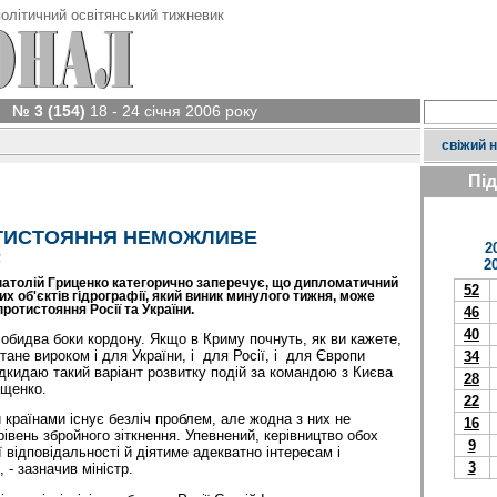
олітичний освітянський тижневик
№ 3 (154)
18 - 24 січня 2006 року
свіжий 
Пі
ТИСТОЯННЯ НЕМОЖЛИВЕ
2
у
2
Анатолій Гриценко категорично заперечує, що дипломатичний
52
х об'єктів гідрографії, який виник минулого тижня, може
ротистояння Росії та України.
46
40
обидва боки кордону. Якщо в Криму почнуть, як ви кажете,
стане вироком і для України, і для Росії, і для Європи
34
ідкидаю такий варіант розвитку подій за командою з Києва
28
ищенко.
22
 країнами існує безліч проблем, але жодна з них не
16
рівень збройного зіткнення. Упевнений, керівництво обох
9
 відповідальності й діятиме адекватно інтересам і
3
 - зазначив міністр.