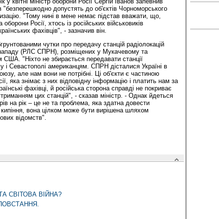
к у квітні міністр оборони Росії Сергій Іванов запевнив
ів "безперешкодно допустять до об'єктів Чорноморського
изацію. "Тому нині в мене немає підстав вважати, що,
 оборони Росії, хтось із російських військовиків
аїнських фахівців", - зазначив він.
бгрунтованими чутки про передачу станцій радіолокацій
нападу (РЛС СПРН), розміщених у Мукачевому та
м США. "Ніхто не збирається передавати станції
у і Севастополі американцям. СПРН дісталися Україні в
юзу, але нам вони не потрібні. Ці об'єкти є частиною
ії, яка знімає з них відповідну інформацію і платить нам за
їнські фахівці, й російська сторона справді не покриває
утриманням цих станцій", - сказав міністр. - Однак йдеться
рів на рік – це не та проблема, яка здатна довести
и кипіння, вона цілком може бути вирішена шляхом
кових відомств".
ТА СВІТОВА ВІЙНА?
ПОВСТАННЯ.