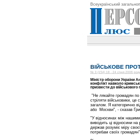
Всеукраїнський загальноп
ВІЙСЬКОВЕ ПРО
№ 3 (154) 18 - 24 січня 2006 рок
Міністр оборони України 
конфлікт навколо кримськи
призвести до військового п
"Не лякайте громадян по 
стріляти військовики, це 
загалом. Я категорично в
або Москви", - сказав Гр
"У відносинах між нашими
виводить ці відносини на 
держав розуміє міру своєї
потребам своїх громадян",