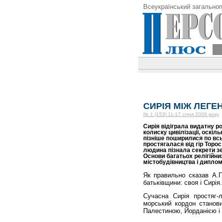
Всеукраїнський загальноп
СИРІЯ МІЖ ЛЕГЕ
№ 1 (153) 11-17 січня 2006 року
Сирія відіграла видатну ро
колиску цивілізації, оскіл
пізніше поширилися по всьо
простягалася від гір Торос
людина пізнала секрети з
Основи багатьох релігійни
містобудівництва і диплом
Як правильно сказав А.П
батьківщини: своя і Сирія.
Cучасна Сирія простяг-
морський кордон станови
Палестиною, Йорданією і 