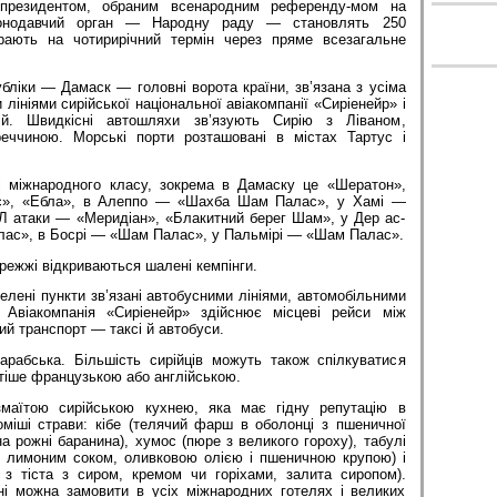
президентом, обраним всенародним референду-мом на
аконодавчий орган — Народну раду — становлять 250
ирають на чотирирічний термін через пряме всезагальне
бліки — Дамаск — головні ворота країни, зв’язана з усіма
лініями сирійської національної авіакомпанії «Сиріенейр» і
ній. Швидкісні автошляхи зв’язують Сирію з Ліваном,
реччиною. Морські порти розташовані в містах Тартус і
лі міжнародного класу, зокрема в Дамаску це «Шератон»,
с», «Ебла», в Алеппо — «Шахба Шам Палас», у Хамі —
 атаки — «Меридіан», «Блакитний берег Шам», у Дер ас-
ас», в Босрі — «Шам Палас», у Пальмірі — «Шам Палас».
режжі відкриваються шалені кемпінги.
селені пункти зв’язані автобусними лініями, автомобільними
 Авіакомпанія «Сиріенейр» здійснює місцеві рейси між
ий транспорт — таксі й автобуси.
рабська. Більшість сирійців можуть також спілкуватися
тіше французькою або англійською.
маїтою сирійською кухнею, яка має гідну репутацію в
оміші страви: кібе (телячий фарш в оболонці з пшеничної
а рожні баранина), хумос (пюре з великого гороху), табулі
 з лимоним соком, оливковою олією і пшеничною крупою) і
з тіста з сиром, кремом чи горіхами, залита сиропом).
ні можна замовити в усіх міжнародних готелях і великих