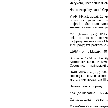
квітучого, населення яко
На території сучасної Сир
УГАРІТ(РасШамра): 16 км 
розквіт цієї держави. С
алфавіт. Маленька глин
знання і стала основою д
МАРІ(ТелльХарірі): 120 к
свій початок з 4 тисячо
Євфрату перетворило Мар
1993 року; тут розкопано 
ЕБЛА (Телль Мардіх): 40 
Відкрили 1974 р. Це б
Археологи виявили біблі
Серед них — найперший з 
ПАЛЬМІРА (Тадмор): 207 к
зненацька, немов міраж.
міста, яким правила в III 
Найважливіші фортеці:
Крак де Шевальє — 65 км 
Салах ад-Діна — 35 км на 
Маркаб — 95 км на південн