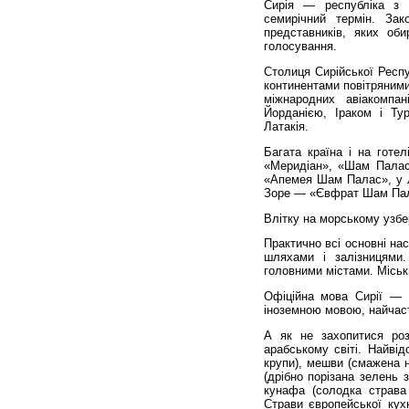
Сирія — республіка з 
семирічний термін. З
представників, яких об
голосування.
Столиця Сирійської Респу
континентами повітряними 
міжнародних авіакомпа
Йорданією, Іраком і Ту
Латакія.
Багата країна і на готе
«Меридіан», «Шам Пала
«Апемея Шам Палас», у Л
Зоре — «Євфрат Шам Пал
Влітку на морському узбе
Практично всі основні на
шляхами і залізницями.
головними містами. Міськ
Офіційна мова Сирії — а
іноземною мовою, найчас
А як не захопитися роз
арабському світі. Найвід
крупи), мешви (смажена н
(дрібно порізана зелень
кунафа (солодка страва 
Страви європейської кух