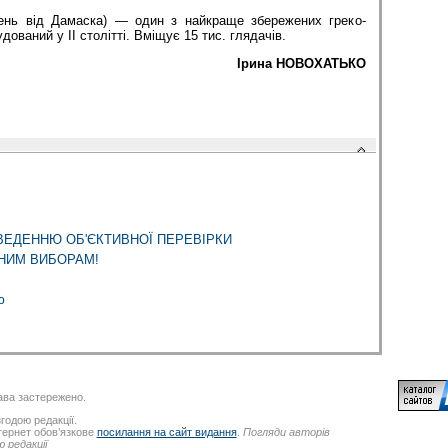
день від Дамаска) — один з найкраще збережених греко-
дований у II столітті. Вміщує 15 тис. глядачів.
Ірина НОВОХАТЬКО
ЕДЕННЮ ОБ'ЄКТИВНОЇ ПЕРЕВІРКИ
СНИМ ВИБОРАМ!
ю
ва застережено.
годою редакції.
нтернет обов’язкове
посилання на сайт видання
.
Погляди авторів
 редакції