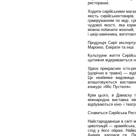
ресторанах.
Ходити сирійськими магаз
якість сирійськихтоварів
гравіруванням по міді, с
чудової якості, яка кор
можна побачити жіночий, ч
і шкір-замінника, виготовле
Продукція Сирії експорт
Марокко, Емірати та інші.
Культурне життя Сирійс
щотижня відкриваються но
Удвох прекрасних істо-ри
(щорічно в травні) — від
Це неабияке видовище
влаштовуються виставки
конкурс «Міс Пустеля».
Крім цього, в Дамаску 
міжнародна виставка кв
відбуваються кіно- і теат
Славиться Сирійська Респ
Найстародавніше в світі 
цивілізацій — арамійська
слід у його образі. Най
Ананія, каплиця св. Па