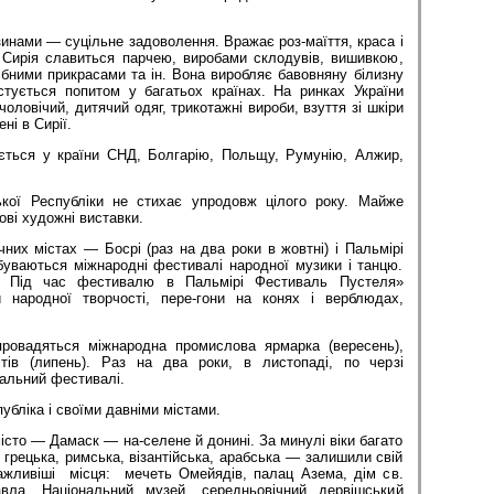
инами — суцільне задоволення. Вражає роз-маїття, краса і
. Сирія славиться парчею, виробами склодувів, вишивкою,
рібними прикрасами та ін. Вона виробляє бавовняну білизну
истується попитом у багатьох країнах. На ринках України
оловічий, дитячий одяг, трикотажні вироби, взуття зі шкіри
ні в Сирії.
ується у країни СНД, Болгарію, Польщу, Румунію, Алжир,
ької Республіки не стихає упродовж цілого року. Майже
ві художні виставки.
чних містах — Босрі (раз на два роки в жовтні) і Пальмірі
буваються міжнародні фестивалі народної музики і танцю.
. Під час фестивалю в Пальмірі Фестиваль Пустеля»
 народної творчості, пере-гони на конях і верблюдах,
провадяться міжнародна промислова ярмарка (вересень),
ітів (липень). Раз на два роки, в листопаді, по черзі
ральний фестивалі.
убліка і своїми давніми містами.
місто — Дамаск — на-селене й донині. За минулі віки багато
, грецька, римська, візантійська, арабська — залишили свій
важливіші місця: мечеть Омейядів, палац Азема, дім св.
вла, Національний музей, середньовічний дервішський