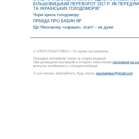
БІЛЬШОВИЦЬКИЙ ПЕРЕВОРОТ 1917 Р. ЯК ПЕРЕДУ
ТА УКРАЇНСЬКИХ ГОЛОДОМОРІВ"
Чорні крила голодомору
ПРАВДА ПРО БАБИН ЯР
Що Ніколаєнку «харашо», освіті – не дуже
© «ПЕРСОНАЛ ПЛЮС». Усі права застережено.
Передрук матеріалів тільки за згодою редакції.
При розміщенні матеріалів в Інтернет обов’язкове
посилання на са
можуть незбігатися з позицією редакції
З усіх питань звертайтеся, будь ласка,
gazetapplus@gmail.com