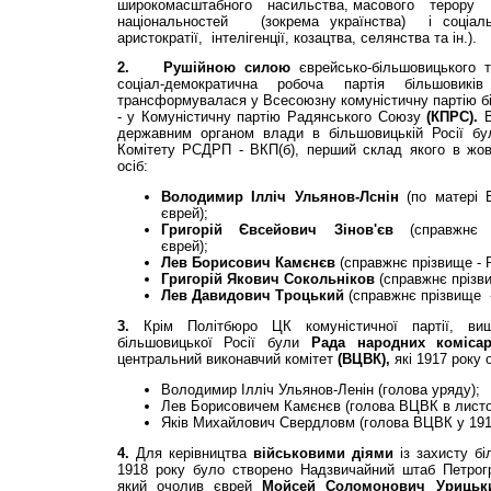
широкомасштабного насильства, масового терор
національностей (зокрема українства) і соціал
аристократії, інтелігенції, козацтва, селянства та ін.).
2.
Рушійною силою
єврейсько-більшовицького 
соціал-демократична робоча партія більшовик
трансформувалася у Всесоюзну комуністичну партію біл
- у Комуністичну партію Радянського Союзу
(КПРС).
державним органом влади в більшовицькій Росії б
Комітету РСДРП - ВКП(б), перший склад якого в жов
осіб:
Володимир Ілліч Ульянов-Лснін
(по матері 
єврей);
Григорій Євсейович Зінов'єв
(справжнє 
єврей);
Лев Борисович Камєнєв
(справжнє прізвище - 
Григорій Якович Сокольніков
(справжнє прізви
Лев Давидович Троцький
(справжнє прізвище -
3.
Крім Політбюро ЦК комуністичної партії, ви
більшовицької Росії були
Рада народних коміса
центральний виконавчий комітет
(ВЦВК),
які 1917 року
Володимир Ілліч Ульянов-Ленін (голова уряду);
Лев Борисовичем Камєнєв (голова ВЦВК в листоп
Яків Михайлович Свердловм (голова ВЦВК у 1917 
4.
Для керівництва
військовими діями
із захисту б
1918 року було створено Надзвичайний штаб Петрогра
який очолив єврей
Мойсей
Соломонович Уриць