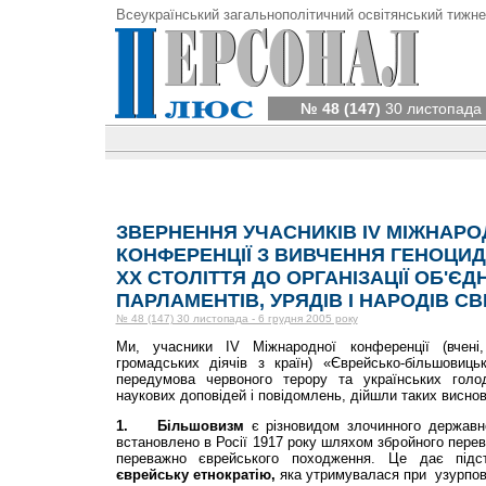
Всеукраїнський загальнополітичний освітянський тижне
№ 48 (147)
30 листопада 
ЗВЕРНЕННЯ УЧАСНИКІВ IV МІЖНАРО
КОНФЕРЕНЦІЇ З ВИВЧЕННЯ ГЕНОЦИ
XX СТОЛІТТЯ ДО ОРГАНІЗАЦІЇ ОБ'ЄД
ПАРЛАМЕНТІВ, УРЯДІВ І НАРОДІВ СВ
№ 48 (147) 30 листопада - 6 грудня 2005 року
Ми, учасники ІV Міжнародної конференції (вчені
громадських діячів з країн) «Єврейсько-більшовиц
передумова червоного терору та українських голо
наукових доповідей і повідомлень, дійшли таких виснов
1.
Більшовизм
є різновидом злочинного державн
встановлено в Росії 1917 року шляхом збройного пере
переважно єврейського походження. Це дає підст
єврейську етнократію,
яка утримувалася при узур