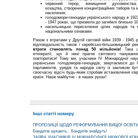
червоний терор, винищення духовенства, ар
козацтва, створення концентраційних таборів та 
населення;
голодомори-геноциди українського народу в 1922 
- 1947 роках, що призвели до загибелі близько 10
насильницьке переселення цілих народів та
національними ознаками.
Разом з втратами у Другій світовій війні 1939 - 1945 р
відповідальність також і єврейсько-більшовицький 
втрати становлять понад 50 мільйонів!
Така ц
етнократії, що й нині прагне світового пануван
повторитися! Тому ми, учасники IV Міжнародної наук
українських голодоморів-геноцидів, звертаємося до О
парламентів, урядів та народів світу із закликом б
своєчасну відсіч будь-яким спробам встановлення євре
країні. Наше майбутнє - в наших руках!
Інші статті номеру
ПРОПОЗИЦІЇ ЩОДО РЕФОРМУВАННЯ ВИЩОЇ ОСВІТ
Бандитів шукають…Бандитів знайдуть!
ЗАЯВА УЧАСНИКІВ IV МІЖНАРОДНОЇ НАУКОВОЇ КОН