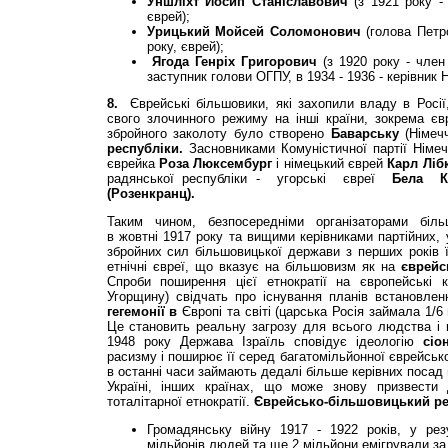
Уншліхт Йосип Станіславович
(з 1921 року -
єврей);
Урицький Мойсей Соломонович
(голова Петр
року, єврей);
Ягода Генріх Григорович
(з 1920 року - член
заступник голови ОГПУ, в 1934 - 1936 - керівник
8.
Єврейські більшовики, які захопили владу в Росії
свого злочинного режиму на інші країни, зокрема єв
збройного заколоту було створено
Баварську
(Німеч
республіки.
Засновниками Комуністичної партії Німеч
єврейка
Роза
Люксембург
і німецький єврей
Карл Ліб
радянської республіки - угорські євреї
Бела
(Розенкранц).
Таким чином, безпосередніми організаторами більшо
в жовтні 1917 року та вищими керівниками партійних, 
збройних сил більшовицької держави з перших років ї
етнічні євреї, що вказує на більшовизм як на
єврейс
Спроби поширення цієї етнократії на європейські 
Угорщину) свідчать про існування планів встановле
гегемонії в
Європі та світі (царська Росія займала 1/6
Це становить реальну загрозу для всього людства і 
1948 року Держава Ізраїль сповідує ідеологію
сіо
расизму і поширює її серед багатомільйонної єврейської 
в останні часи займають дедалі більше керівних посад 
Україні, інших країнах, що може знову призвести 
тоталітарної етнократії.
Єврейсько-більшовицький р
Громадянську війну 1917 - 1922 років, у рез
мільйонів людей та ще 2 мільйони емігрували за