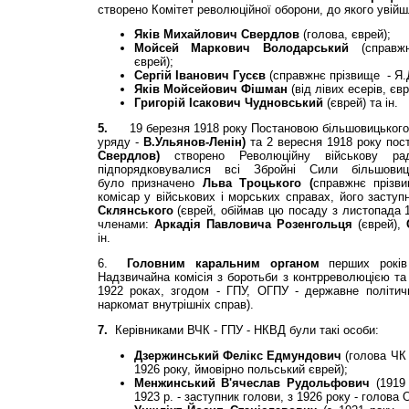
створено Комітет революційної оборони, до якого увійш
Яків Михайлович Свердлов
(голова, єврей);
Мойсей Маркович Володарський
(справж
єврей);
Сергій Іванович Гусєв
(справжнє прізвище - Я.Д
Яків Мойсейович Фішман
(від лівих есерів, євр
Григорій Ісакович Чудновський
(єврей) та ін.
5.
19 березня 1918 року Постановою більшовицького 
уряду -
В.Ульянов-Ленін)
та 2 вересня 1918 року по
Свердлов)
створено Революційну військову р
підпорядковувалися всі Збройні Сили більшовиць
було призначено
Льва Троцького (
справжнє прізв
комісар у військових і морських справах, його засту
Склянського
(єврей, обіймав цю посаду з листопада 1
членами:
Аркадія Павловича Розенгольця
(єврей),
ін.
6.
Головним каральним органом
перших років
Надзвичайна комісія з боротьби з контрреволюцією та
1922 роках, згодом - ГПУ, ОГПУ - державне політич
наркомат внутрішніх справ).
7.
Керівниками ВЧК - ГПУ - НКВД були такі особи:
Дзержинський Фелікс Едмундович
(голова ЧК 
1926 року, ймовірно польський єврей);
Менжинський В'ячеслав Рудольфович
(1919
1923 р. - заступник голови, з 1926 року - голова 