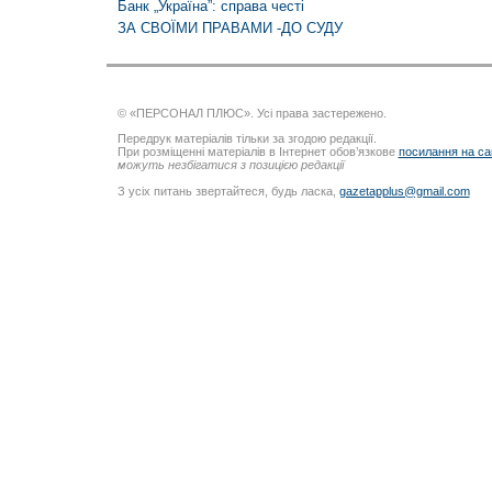
Банк „Україна”: справа честі
ЗА СВОЇМИ ПРАВАМИ -ДО СУДУ
© «ПЕРСОНАЛ ПЛЮС». Усі права застережено.
Передрук матеріалів тільки за згодою редакції.
При розміщенні матеріалів в Інтернет обов’язкове
посилання на са
можуть незбігатися з позицією редакції
З усіх питань звертайтеся, будь ласка,
gazetapplus@gmail.com