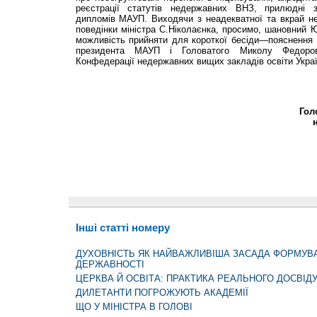
реєстрації статутів недер­жавних ВНЗ, прилюдні з
дипломів МАУП. Виходячи з неадекватної та вкрай не
поведінки міністра С.Ніколаєнка, просимо, шановний Ю
можливість прийняти для короткої бесіди—пояснення 
президента МАУП і Голо­ватого Миколу Федоро
Конфедерації недержав­них вищих закладів освіти Украї
Гол
Інші статті номеру
ДУХОВНІСТЬ ЯК НАЙВАЖЛИВІША ЗАСАДА ФОРМУВА
ДЕРЖАВНОСТІ
ЦЕРКВА Й ОСВІТА: ПРАКТИКА РЕАЛЬНОГО ДОСВІД
ДИЛЕТАНТИ ПОГРОЖУЮТЬ АКАДЕМІЇ
ЩО У МІНІСТРА В ГОЛОВІ