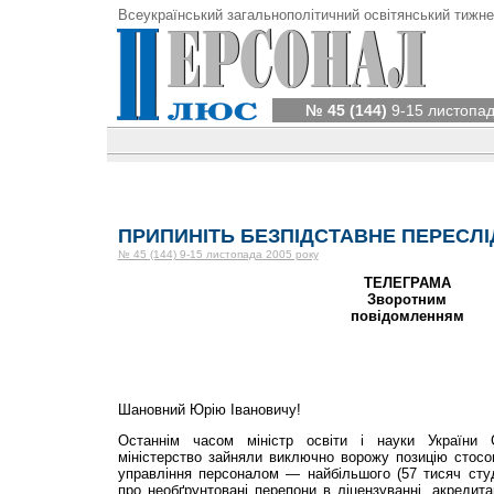
Всеукраїнський загальнополітичний освітянський тижне
№ 45 (144)
9-15 листопад
ПРИПИНІТЬ БЕЗПІДСТАВНЕ ПЕРЕСЛІ
№ 45 (144) 9-15 листопада 2005 року
ТЕЛЕГРАМА
Зворотним
повідомленням
Шановний Юрію Івано­вичу!
Останнім часом міністр освіти і науки України 
міністерство зайняли виключно ворожу позицію стосо
управління пер­соналом — найбільшого (57 тисяч сту
про необґрунтовані перепони в ліцензуванні, акредитац