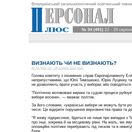
Всеукраїнський загальнополітичний освітянський тижне
№ 34 (491)
22 - 28 серпн
ВИЗНАЮТЬ ЧИ НЕ ВИЗНАЮТЬ?
№ 34 (491) 22 - 28 серпня 2012 року
Голова комітету з іноземних справ Європарламенту Ел
неприпустимими, що Юлії Тимошенко, Юрію Луценку та
не дозволяють брати участь у виборах або поводяться
“Політично мотивовані вироки та судові процеси руйную
вибори восени», — вважає політик.
За його словами, «українські вибори не можуть бути розц
чесні. Це відкрите порушення верховенства права та де
“Я знову підкреслюю, йдеться не лише про випадки з Т
про інші, зокрема й на місцевому рівні. На жаль, ми зм
опозиційні політики перебувають під тиском та в невиг
Брок.