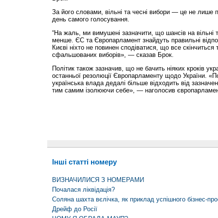
За його словами, вільні та чесні вибори — це не лише 
день самого голосування.
“На жаль, ми вимушені зазначити, що шансів на вільні 
менше. ЄС та Європарламент знайдуть правильні відпов
Києві ніхто не повинен сподіватися, що все скінчиться 
сфальшованих виборів», — сказав Брок.
Політик також зазначив, що не бачить ніяких кроків укр
останньої резолюції Європарламенту щодо України. «П
українська влада дедалі більше відходить від зазначен
тим самим ізолюючи себе», — наголосив європарламен
Інші статті номеру
ВИЗНАЧИЛИСЯ З НОМЕРАМИ
Почалася ліквідація?
Соляна шахта вєлічка, як приклад успішного бізнес-про
Дрейф до Росії