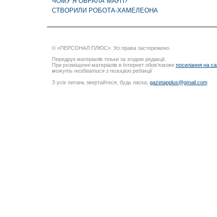
ЧОМУ Я ОБРАЛА МАУП?
СТВОРИЛИ РОБОТА-ХАМЕЛЕОНА
© «ПЕРСОНАЛ ПЛЮС». Усі права застережено.
Передрук матеріалів тільки за згодою редакції.
При розміщенні матеріалів в Інтернет обов’язкове
посилання на са
можуть незбігатися з позицією редакції
З усіх питань звертайтеся, будь ласка,
gazetapplus@gmail.com