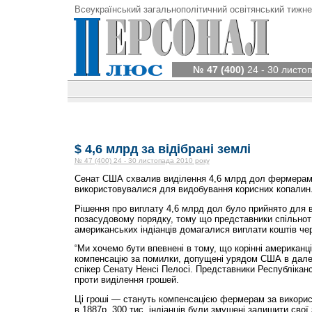
Всеукраїнський загальнополітичний освітянський тижне
№ 47 (400)
24 - 30 листо
$ 4,6 млрд за відібрані землі
№ 47 (400) 24 - 30 листопада 2010 року
Сенат США схвалив виділення 4,6 млрд дол фермерам,
використовувалися для видобування корисних копалин
Рішення про виплату 4,6 млрд дол було прийнято для 
позасудовому порядку, тому що представники спільнот
американських індіанців домагалися виплати коштів че
“Ми хочемо бути впевнені в тому, що корінні американц
компенсацію за помилки, допущені урядом США в дал
спікер Сенату Ненсі Пелосі. Представники Республіканс
проти виділення грошей.
Ці гроші — стануть компенсацією фермерам за викорис
в 1887р. 300 тис. індіанців були змушені залишити свої