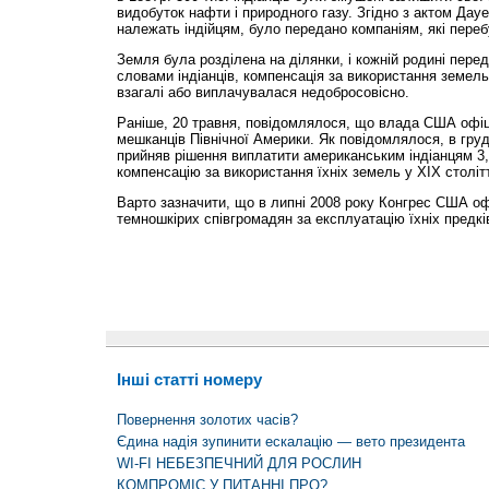
видобуток нафти і природного газу. Згідно з актом Дауе
належать індійцям, було передано компаніям, які переб
Земля була розділена на ділянки, і кожній родині пере
словами індіанців, компенсація за використання земел
взагалі або виплачувалася недобросовісно.
Раніше, 20 травня, повідомлялося, що влада США офіц
мешканців Північної Америки. Як повідомлялося, в гру
прийняв рішення виплатити американським індіанцям 3,
компенсацію за використання їхніх земель у XIX столітт
Варто зазначити, що в липні 2008 року Конгрес США оф
темношкірих співгромадян за експлуатацію їхніх предків
Інші статті номеру
Повернення золотих часів?
Єдина надія зупинити ескалацію — вето президента
WI-FI НЕБЕЗПЕЧНИЙ ДЛЯ РОСЛИН
КОМПРОМІС У ПИТАННІ ПРО?