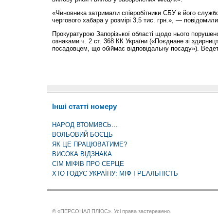
«Чиновника затримали співробітники СБУ в його службо
чергового хабара у розмірі 3,5 тис. грн.», — повідомили
Прокуратурою Запорізької області щодо нього порушен
ознаками ч. 2 ст. 368 КК України («Поєднане зі здирни
посадовцем, що обіймає відповідальну посаду»). Ведет
Інші статті номеру
НАРОД ВТОМИВСЬ…
ВОЛЬОВИЙ БОЄЦЬ
ЯК ЦЕ ПРАЦЮВАТИМЕ?
ВИСОКА ВІДЗНАКА
СІМ МІФІВ ПРО СЕРЦЕ
ХТО ГОДУЄ УКРАЇНУ: МІФ І РЕАЛЬНІСТЬ
© «ПЕРСОНАЛ ПЛЮС». Усі права застережено.