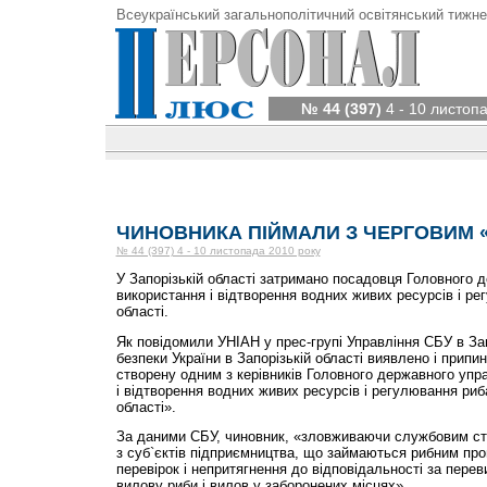
Всеукраїнський загальнополітичний освітянський тижне
№ 44 (397)
4 - 10 листоп
ЧИНОВНИКА ПІЙМАЛИ З ЧЕРГОВИМ 
№ 44 (397) 4 - 10 листопада 2010 року
У Запорізькій області затримано посадовця Головного 
використання і відтворення водних живих ресурсів і р
області.
Як повідомили УНІАН у прес-групі Управління СБУ в За
безпеки України в Запорізькій області виявлено і припи
створену одним з керівників Головного державного упр
і відтворення водних живих ресурсів і регулювання риб
області».
За даними СБУ, чиновник, «зловживаючи службовим ст
з суб`єктів підприємництва, що займаються рибним про
перевірок і непритягнення до відповідальності за пер
вилову риби і вилов у заборонених місцях».