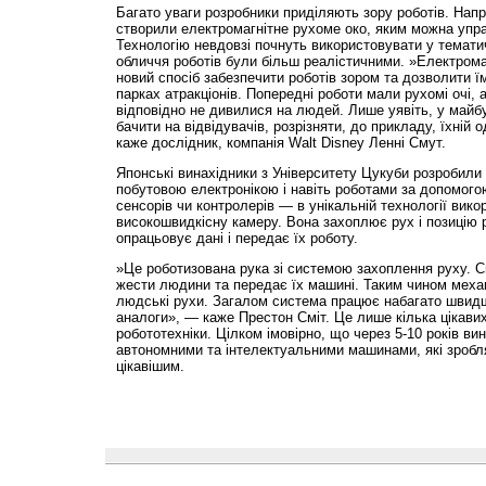
Багато уваги розробники приділяють зору роботів. Напр
створили електромагнітне рухоме око, яким можна упра
Технологію невдовзі почнуть використовувати у тематич
обличчя роботів були більш реалістичними. »Електрома
новий спосіб забезпечити роботів зором та дозволити їм
парках атракціонів. Попередні роботи мали рухомі очі, а
відповідно не дивилися на людей. Лише уявіть, у май
бачити на відвідувачів, розрізняти, до прикладу, їхній о
каже дослідник, компанія Walt Disney Ленні Смут.
Японські винахідники з Університету Цукуби розробили
побутовою електронікою і навіть роботами за допомого
сенсорів чи контролерів — в унікальній технології вик
високошвидкісну камеру. Вона захоплює рух і позицію 
опрацьовує дані і передає їх роботу.
»Це роботизована рука зі системою захоплення руху. 
жести людини та передає їх машині. Таким чином меха
людські рухи. Загалом система працює набагато швидше
аналоги», — каже Престон Сміт. Це лише кілька цікавих
робототехніки. Цілком імовірно, що через 5-10 років в
автономними та інтелектуальними машинами, які зробл
цікавішим.