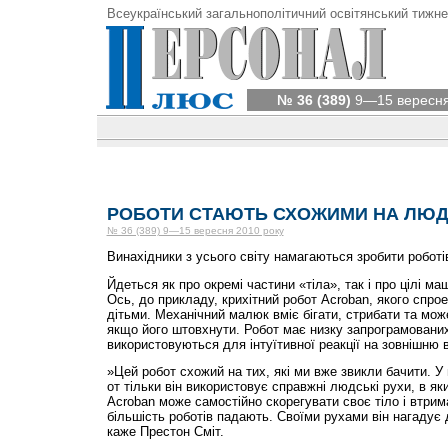
Всеукраїнський загальнополітичний освітянський тижне
№ 36 (389)
9—15 вересня
РОБОТИ СТАЮТЬ СХОЖИМИ НА ЛЮ
№ 36 (389) 9—15 вересня 2010 року
Винахідники з усього світу намагаються зробити робот
Йдеться як про окремі частини «тіла», так і про цілі ма
Ось, до прикладу, крихітний робот Acroban, якого спро
дітьми. Механічний малюк вміє бігати, стрибати та може
якщо його штовхнути. Робот має низку запрограмованих
використовуються для інтуїтивної реакції на зовнішню 
»Цей робот схожий на тих, які ми вже звикли бачити. У
от тільки він використовує справжні людські рухи, в яких 
Acroban може самостійно скорегувати своє тіло і втрима
більшість роботів падають. Своїми рухами він нагадує 
каже Престон Сміт.