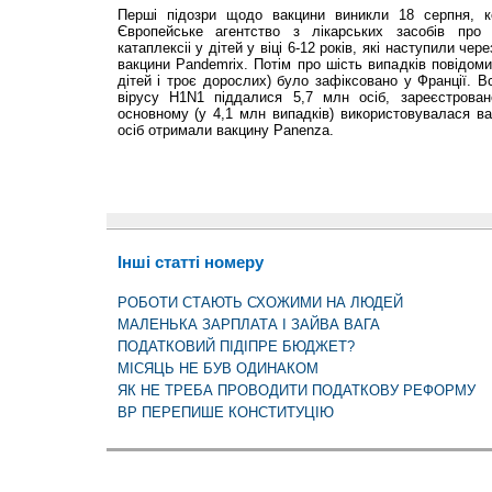
Перші підозри щодо вакцини виникли 18 серпня, 
Європейське агентство з лікарських засобів про ш
катаплексіі у дітей у віці 6-12 років, які наступили чер
вакцини Pandemrix. Потім про шість випадків повідоми
дітей і троє дорослих) було зафіксовано у Франції. Вс
вірусу H1N1 піддалися 5,7 млн осіб, зареєстрован
основному (у 4,1 млн випадків) використовувалася в
осіб отримали вакцину Panenza.
Інші статті номеру
РОБОТИ СТАЮТЬ СХОЖИМИ НА ЛЮДЕЙ
МАЛЕНЬКА ЗАРПЛАТА І ЗАЙВА ВАГА
ПОДАТКОВИЙ ПІДІПРЕ БЮДЖЕТ?
МІСЯЦЬ НЕ БУВ ОДИНАКОМ
ЯК НЕ ТРЕБА ПРОВОДИТИ ПОДАТКОВУ РЕФОРМУ
ВР ПЕРЕПИШЕ КОНСТИТУЦІЮ