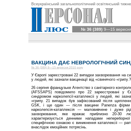
Всеукраїнський загальнополітичний освітянський тижне
№ 36 (389)
9—15 вересня
ВАКЦИНА ДАЄ НЕВРОЛОГІЧНИЙ СИ
№ 36 (389) 9—15 вересня 2010 року
У Європі зареєстровані 22 випадки захворювання на си
у людей, які зазнали вакцинації від «свинячого «грипу.?
26 серпня французьке Агентство з санітарного контрол
(AFSSAPS) повідомило про 22 зареєстровані у Єв
синдромом нарколепсії-катаплексіі у людей, які зазна
«грипу. 21 випадок був зафіксований після щеплен
GSK, і ще один — після вакцини Panenza фірми S
нарколепсія-катаплексія — маловивчене і дуже рід
захворювання, яке вражає приблизно 20-30 л
характеризується денними нападами непереборної
специфічною ознакою є виникнення катаплексіі — рапт
внаслідок емоційних потрясінь.