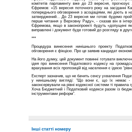
комітетів парламенту вже до 23 вересня, прогнозує
Єфремов: «15 вересня поточного року на засіданні Каб
попереднього обговорення з асоціаціями, які діють в н
затверджений... До 23 вересня ми готові будемо пройт
перше читання у Верховну Раду», - сказав він в інте
Єфремова, якщо в законопроекті будуть «допущені як
виправлені і документ буде готовий до розгляду в друг
***
Процедура винесення нинішнього проекту Податко
обговорення є фікцією. Про це заявив кандидат економі
На його думку, цей документ повинні готувати виключно
ідея про винесення Податкового кодексу на громадс
врахування всіх пропозицій від населення є ідеєю “рівн
Експерт зазначив, що не бачить сенсу ухвалення Подат
у нинішньому вигляді: “Що вони є, що їх немає - 
законсервували на рівні кодексної системи ті правила гр
Хоча Бюджетний і Податковий кодекси разом із бюдже
інструментами реформ”.
Інші статті номеру