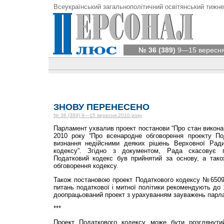
Всеукраїнський загальнополітичний освітянський тижне
№ 36 (389)
9—15 вересня
ЗНОВУ ПЕРЕНЕСЕНО
№ 36 (389) 9—15 вересня 2010 року
Парламент ухвалив проект постанови “Про стан викона
2010 року “Про всенародне обговорення проекту Под
визнання недійсними деяких рішень Верховної Рад
кодексу”. Згідно з документом, Рада скасовує п
Податковий кодекс був прийнятий за основу, а так
обговорення кодексу.
Також постановою проект Податкового кодексу №6509 
питань податкової і митної політики рекомендують до 
доопрацьований проект з урахуванням зауважень парл
***
Проект Податкового кодексу може бути розглянути