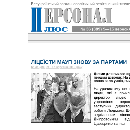
Всеукраїнський загальнополітичний освітянський тижне
№ 36 (389)
9—15 вересня
ЛІЦЕЇСТИ МАУП ЗНОВУ ЗА ПАРТАМИ
№ 36 (389) 9—15 вересня 2010 року
Днями для вихованц
перший дзвоник. На 
повна зала учнів, вчи
На урочистому святі
люди, які є прикл
директор ліцею 
управління перс
заступник директо
роботи Людмила Ше
відділенням ліц
Дніпровським ві
Цариценко та інші.