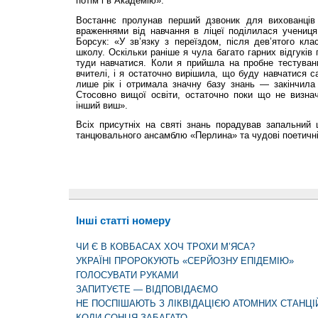
потім і в Академію».
Востаннє пролунав перший дзвоник для вихованців 
враженнями від навчання в ліцеї поділилася учениця
Борсук: «У зв’язку з переїздом, після дев’ятого кл
школу. Оскільки раніше я чула багато гарних відгуків
туди навчатися. Коли я прийшла на пробне тестуванн
вчителі, і я остаточно вирішила, що буду навчатися с
лише рік і отримала значну базу знань — закінчила 
Стосовно вищої освіти, остаточно поки що не визн
інший виш».
Всіх присутніх на святі знань порадував запальний 
танцювального ансамблю «Перлина» та чудові поетичні 
Інші статті номеру
ЧИ Є В КОВБАСАХ ХОЧ ТРОХИ М’ЯСА?
УКРАЇНІ ПРОРОКУЮТЬ «СЕРЙОЗНУ ЕПІДЕМІЮ»
ГОЛОСУВАТИ РУКАМИ
ЗАПИТУЄТЕ — ВІДПОВІДАЄМО
НЕ ПОСПІШАЮТЬ З ЛІКВІДАЦІЄЮ АТОМНИХ СТАНЦІ
КОЛИ СОНЦЯ ЗАБАГАТО