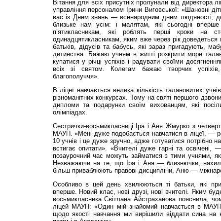
Вітання для всіх присутніх пролунали від директора л
управління персоналом Ірини Виговської: «Шановні діти
вас із Днем знань — всенародним днем людяності, до
близьке нам усім: і малятам, які сьогодні вперше
п’ятикласникам, які роблять перші кроки на с
одинадцятикласникам, яким вже через рік доведеться в
батьків, дідусів та бабусь, які зараз пригадують, ма
дитинства. Бажаю учням в житті розкрити море талант
купатися у річці успіхів і радувати своїми досягнення
всіх зі святом. Колегам бажаю творчих успіхів
благополуччя».
В ліцеї навчається велика кількість талановитих учнів
різноманітних конкурсах. Тому на святі першого дзвон
дипломи та подарунки своїм вихованцям, які посіл
олімпіадах.
Сестрички-восьмикласниці Іра і Аня Жмурко з четверт
МАУП. «Мені дуже подобається навчатися в ліцеї, — ро
10 учнів і це дуже зручно, адже готуватися потрібно н
встигає опитати». «Вчителі дуже гарні та освічені,
позаурочний час можуть займатися з тими учнями, як
Незважаючи на те, що Іра і Аня — близнючки, нахили
більш приваблюють правові дисципліни, Аню — міжнаро
Особливо в цей день хвилюються ті батьки, які пр
вперше. Новий клас, нові друзі, нові вчителі. Яким б
восьмикласника Світлана Айстраханова пояснила, чо
ліцей МАУП: «Один мій знайомий навчається в МАУП 
щодо якості навчання ми вирішили віддати сина на н