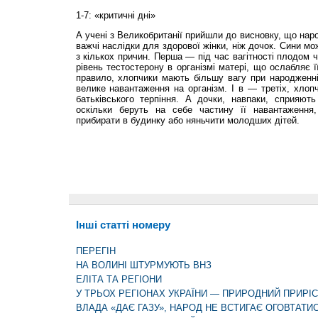
1-7: «критичні дні»
А учені з Великобританії прийшли до висновку, що нар
важчі наслідки для здорової жінки, ніж дочок. Сини мо
з кількох причин. Перша — під час вагітності плодом 
рівень тестостерону в організмі матері, що ослабляє 
правило, хлопчики мають більшу вагу при народженні,
велике навантаження на організм. І в — третіх, хлопч
батьківського терпіння. А дочки, навпаки, сприяют
оскільки беруть на себе частину її навантаження,
прибирати в будинку або няньчити молодших дітей.
Інші статті номеру
ПЕРЕГІН
НА ВОЛИНІ ШТУРМУЮТЬ ВНЗ
ЕЛІТА ТА РЕГІОНИ
У ТРЬОХ РЕГІОНАХ УКРАЇНИ — ПРИРОДНИЙ ПРИРІ
ВЛАДА «ДАЄ ГАЗУ», НАРОД НЕ ВСТИГАЄ ОГОВТАТИСЯ