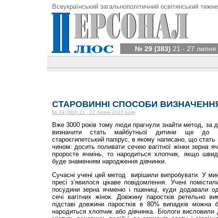
Всеукраїнський загальнополітичний освітянський тижне
№ 29 (383)
21 - 27 липня
СТАРОВИННІ СПОСОБИ ВИЗНАЧЕННЯ
№ 29 (383) 21 - 27 липня 2010 року
Вже 3000 років тому люди прагнули знайти метод, за 
визначити стать майбутньої дитини ще до п
староєгипетський папірус, в якому написано, що стать
чином: досить поливати сечею вагітної жінки зерна я
проросте ячмінь, то народиться хлопчик, якщо шви
буде знаменням народження дівчинки.
Сучасні учені цей метод вирішили випробувати. У мину
пресі з’явилося цікаве повідомлення. Учені помісти
посудини зерна ячменю і пшениці, куди додавали одн
сечі вагітних жінок. Довжину паростків ретельно в
підставі довжини паростків в 80% випадків можна 
народиться хлопчик або дівчинка. Біологи висловили д