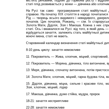
містить речовини, подібні до гормонів росту і відрізн
статі плід розвивається у жінки — дівчинка або хлопчик
На Русі так само програмування статі майбутньої 
справою. На початку XIX століття в народі почиталися 
Рід — творець всього видимого і невидимого, джерело
початків. Цих початків, Рожаніц, — сім. Їх старорусь
Золота Мати, Діділія, Зізя і Макоша. Кожна з них спри
статі. Ось і вважалося на Русі: від того, в який день
відбудеться зачаття, залежить стать майбутньої дитини
жіночі імена, статі не мають.
Старовинний календар визначення статі майбутньої ди
8-10 день циклу: зачаття неможливе
11: Покровитель — Жива, хлопчик, міцний, спортивний
12: Покровитель — Моряна, дівчинка, тіло витончене, в
13: Меря, дівчинка, спочатку витончена, потім пристос
14: Золота Мати, хлопчик, міцний, гарна будова тіла, м
15: Діділія, дівчинка, міцна, сильне і красиве тіло, 
Зізя, хлопчик, міцний, лідер
17: Макоша, дівчинка, дуже стійка, мудра, пророк
18-21: зачаття несприятливе
22-28: зачаття неможливе