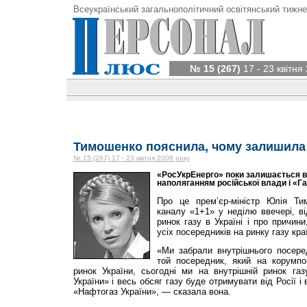
Всеукраїнський загальнополітичний освітянський тижне
№ 15 (267)
17 - 23 квітня
Тимошенко пояснила, чому залишила
№ 15 (267) 17 - 23 квітня 2008 року
«РосУкрЕнерго» поки залишається в 
наполяганням російської влади і «Г
Про це прем’єр-міністр Юлія Ти
каналу «1+1» у неділю ввечері, в
ринок газу в Україні і про причин
усіх посередників на ринку газу кра
«Ми забрали внутрішнього посере
той посередник, який на корумпо
ринок України, сьогодні ми на внутрішній ринок г
України» і весь обсяг газу буде отримувати від Росії 
«Нафтогаз України», — сказала вона.