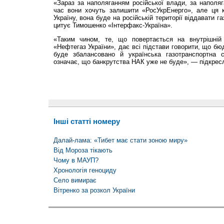
«Зараз за наполяганням російської влади, за наполя
час вони хочуть залишити «РосУкрЕнерго», але ця 
Україну, вона буде на російській території віддавати 
цитує Тимошенко «Інтерфакс-Україна».
«Таким чином, те, що повертається на внутрішній
«Нефтегаз України», дає всі підстави говорити, що б
буде збалансовано й українська газотранспортна
означає, що банкрутства НАК уже не буде», — підкрес
Інші статті номеру
Далай-лама: «Тибет має стати зоною миру»
Від Мороза тікають
Чому в МАУП?
Хронологія геноциду
Село вимирає
Вітренко за розкол України